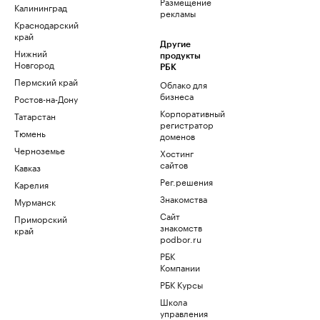
Размещение
Калининград
рекламы
Краснодарский
край
Другие
Нижний
продукты
Новгород
РБК
Пермский край
Облако для
бизнеса
Ростов-на-Дону
Корпоративный
Татарстан
регистратор
Тюмень
доменов
Черноземье
Хостинг
сайтов
Кавказ
Рег.решения
Карелия
Знакомства
Мурманск
Сайт
Приморский
знакомств
край
podbor.ru
РБК
Компании
РБК Курсы
Школа
управления