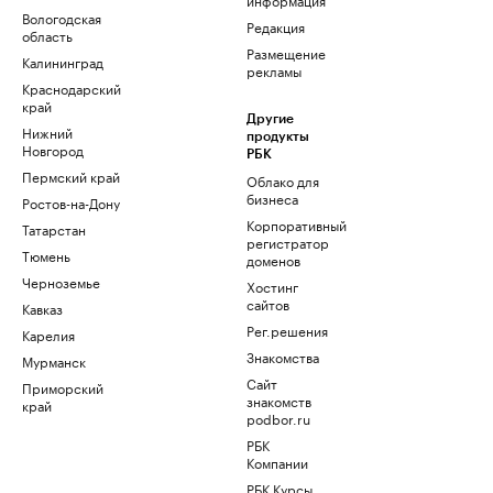
Вологодская
Редакция
область
Размещение
Калининград
рекламы
Краснодарский
край
Другие
Нижний
продукты
Новгород
РБК
Пермский край
Облако для
бизнеса
Ростов-на-Дону
Корпоративный
Татарстан
регистратор
Тюмень
доменов
Черноземье
Хостинг
сайтов
Кавказ
Рег.решения
Карелия
Знакомства
Мурманск
Сайт
Приморский
знакомств
край
podbor.ru
РБК
Компании
РБК Курсы