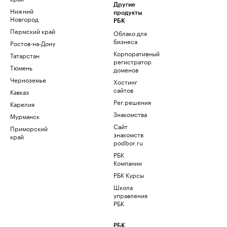
Другие
Нижний
продукты
Новгород
РБК
Пермский край
Облако для
бизнеса
Ростов-на-Дону
Корпоративный
Татарстан
регистратор
Тюмень
доменов
Черноземье
Хостинг
сайтов
Кавказ
Рег.решения
Карелия
Знакомства
Мурманск
Сайт
Приморский
знакомств
край
podbor.ru
РБК
Компании
РБК Курсы
Школа
управления
РБК
РБК