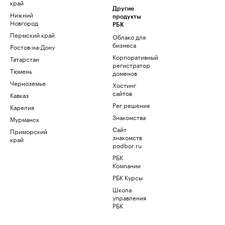
край
Другие
Нижний
продукты
Новгород
РБК
Пермский край
Облако для
бизнеса
Ростов-на-Дону
Корпоративный
Татарстан
регистратор
Тюмень
доменов
Черноземье
Хостинг
сайтов
Кавказ
Рег.решения
Карелия
Знакомства
Мурманск
Сайт
Приморский
знакомств
край
podbor.ru
РБК
Компании
РБК Курсы
Школа
управления
РБК