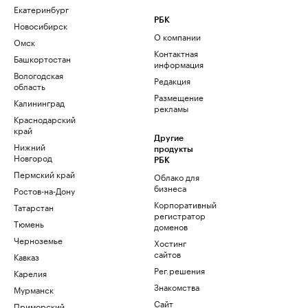
Екатеринбург
РБК
Новосибирск
О компании
Омск
Контактная
Башкортостан
информация
Вологодская
Редакция
область
Размещение
Калининград
рекламы
Краснодарский
край
Другие
Нижний
продукты
Новгород
РБК
Пермский край
Облако для
бизнеса
Ростов-на-Дону
Корпоративный
Татарстан
регистратор
Тюмень
доменов
Черноземье
Хостинг
сайтов
Кавказ
Рег.решения
Карелия
Знакомства
Мурманск
Сайт
Приморский