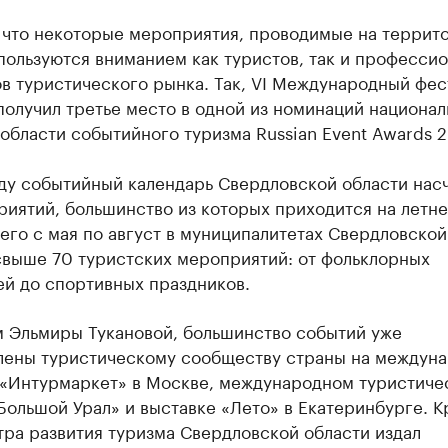
 что некоторые мероприятия, проводимые на террит
пользуются вниманием как туристов, так и професси
в туристического рынка. Так, VI Международный фес
олучил третье место в одной из номинаций национал
области событийного туризма Russian Event Awards 2
оду событийный календарь Свердловской области нас
риятий, большинство из которых приходится на летн
его с мая по август в муниципалитетах Свердловской
свыше 70 туристских мероприятий: от фольклорных
ей до спортивных праздников.
м Эльмиры Тукановой, большинство событий уже
лены туристическому сообществу страны на междун
 «Интурмаркет» в Москве, международном туристиче
ольшой Урал» и выставке «Лето» в Екатеринбурге. 
тра развития туризма Свердловской области издал