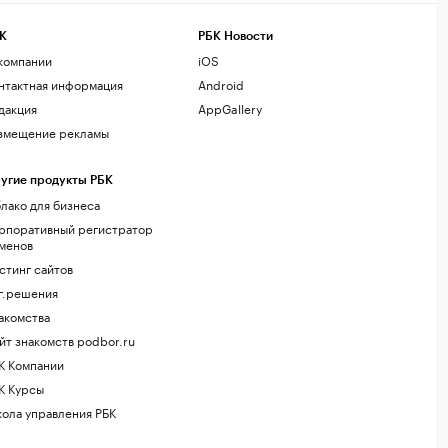
К
РБК Новости
компании
iOS
нтактная информация
Android
дакция
AppGallery
змещение рекламы
угие продукты РБК
лако для бизнеса
рпоративный регистратор
менов
стинг сайтов
г.решения
акомства
йт знакомств podbor.ru
К Компании
К Курсы
ола управления РБК