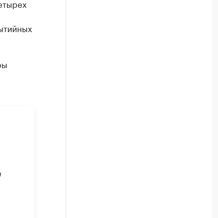
етырех
бытийных
ры
е