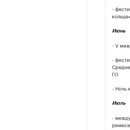
- фест
кольца
Июнь
- V ме
- фест
Средне
ГО
- Ночь 
Июль
- межд
ремесе