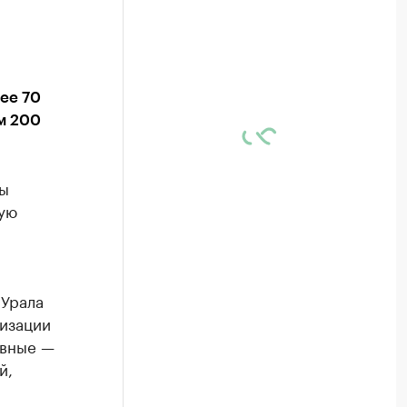
ее 70
м 200
ты
кую
й
 Урала
низации
ивные —
й,