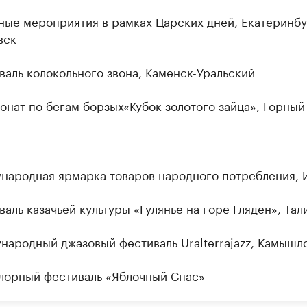
тные мероприятия в рамках Царских дней, Екатеринбу
вск
валь колокольного звона, Каменск-Уральский
ионат по бегам борзых«Кубок золотого зайца», Горны
ународная ярмарка товаров народного потребления, 
валь казачьей культуры «Гулянье на горе Гляден», Тал
ународный джазовый фестиваль Uralterrajazz, Камышл
клорный фестиваль «Яблочный Спас»