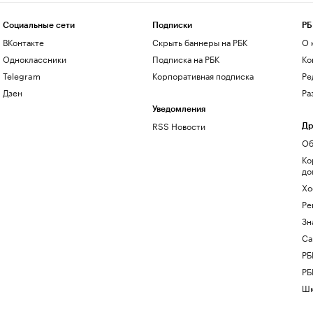
Социальные сети
Подписки
РБ
ВКонтакте
Скрыть баннеры на РБК
О 
Одноклассники
Подписка на РБК
Ко
Telegram
Корпоративная подписка
Ре
Дзен
Ра
Уведомления
RSS Новости
Др
Об
Ко
до
Хо
Ре
Зн
Са
РБ
РБ
Шк