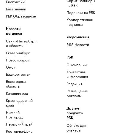
Скрыть баннеры
Биографии
на РБК
База знаний
Подписка на РБК
РБК Образование
Корпоративная
подписка
Новости
регионов
Уведомления
Санкт-Петербург
RSS Новости
и область
Екатеринбург
РБК
Новосибирск
О компании
Омск
Контактная
Башкортостан
информация
Вологодская
Редакция
область
Размещение
Калининград
рекламы
Краснодарский
край
Другие
Нижний
продукты
Новгород
РБК
Пермский край
Облако для
бизнеса
Ростов-на-Дону