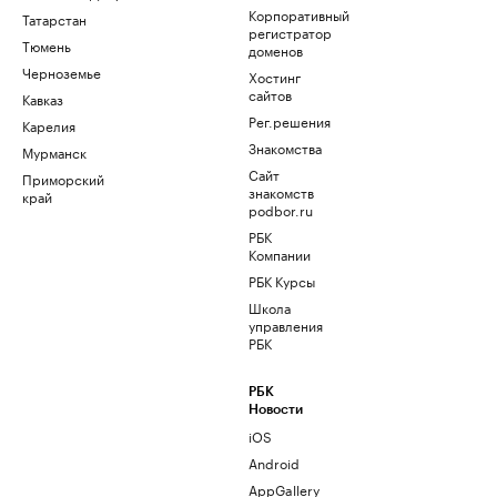
Корпоративный
Татарстан
регистратор
Тюмень
доменов
Черноземье
Хостинг
сайтов
Кавказ
Рег.решения
Карелия
Знакомства
Мурманск
Сайт
Приморский
знакомств
край
podbor.ru
РБК
Компании
РБК Курсы
Школа
управления
РБК
РБК
Новости
iOS
Android
AppGallery