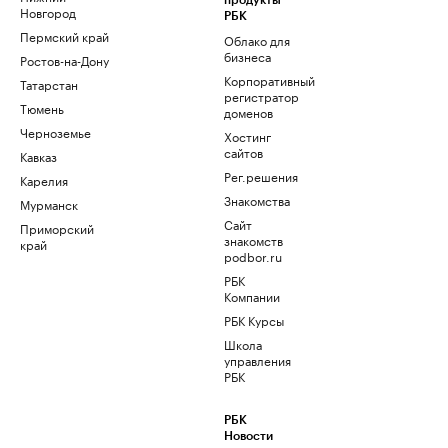
продукты
Новгород
РБК
Пермский край
Облако для
бизнеса
Ростов-на-Дону
Корпоративный
Татарстан
регистратор
Тюмень
доменов
Черноземье
Хостинг
сайтов
Кавказ
Рег.решения
Карелия
Знакомства
Мурманск
Сайт
Приморский
знакомств
край
podbor.ru
РБК
Компании
РБК Курсы
Школа
управления
РБК
РБК
Новости