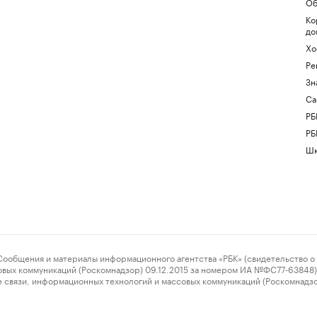
Об
Ко
до
Хо
Ре
Зн
Са
РБ
РБ
Шк
ения и материалы информационного агентства «РБК» (свидетельство о 
овых коммуникаций (Роскомнадзор) 09.12.2015 за номером ИА №ФС77-63848) 
 связи, информационных технологий и массовых коммуникаций (Роскомнадз