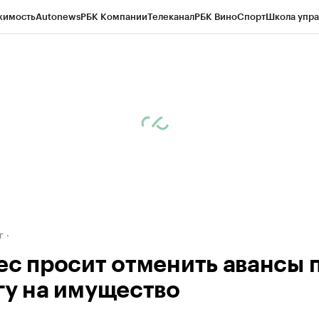
жимость
Autonews
РБК Компании
Телеканал
РБК Вино
Спорт
Школа упра
д
Стиль
Крипто
РБК Бизнес-среда
Дискуссионный клуб
Исследования
К
рагентов
Политика
Экономика
Бизнес
Технологии и медиа
Финансы
Рын
г
ес просит отменить авансы 
гу на имущество