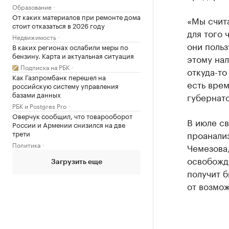
Образование
От каких материалов при ремонте дома
«Мы счита
стоит отказаться в 2026 году
для того 
Недвижимость
они польз
В каких регионах ослабили меры по
бензину. Карта и актуальная ситуация
этому нал
Подписка на РБК
откуда-то
Как Газпромбанк перешел на
есть врем
российскую систему управления
базами данных
губернат
РБК и Postgres Pro
Оверчук сообщил, что товарооборот
В июле с
России и Армении снизился на две
трети
проанализ
Политика
Чемезова
освобожде
Загрузить еще
получит б
от возмо