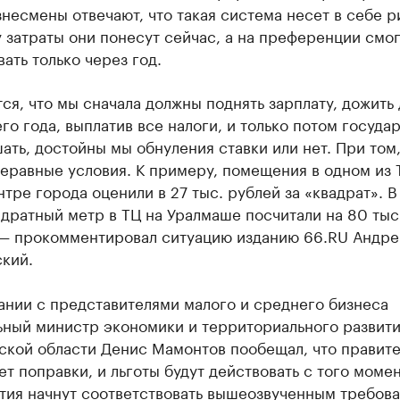
знесмены отвечают, что такая система несет в себе р
 затраты они понесут сейчас, а на преференции смог
ать только через год.
ся, что мы сначала должны поднять зарплату, дожить 
о года, выплатив все налоги, и только потом госуда
ать, достойны мы обнуления ставки или нет. При том,
неравные условия. К примеру, помещения в одном из 
тре города оценили в 27 тыс. рублей за «квадрат». В
дратный метр в ТЦ на Уралмаше посчитали на 80 тыс
 — прокомментировал ситуацию изданию 66.RU Андре
кий.
ании с представителями малого и среднего бизнеса
ьный министр экономики и территориального развит
ской области Денис Мамонтов пообещал, что правите
т поправки, и льготы будут действовать с того момен
тия начнут соответствовать вышеозвученным требова