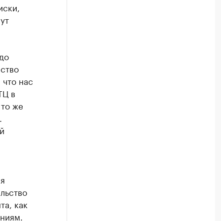
иски,
ут
до
рство
 что нас
ТЦ в
 то же
.
й
ия
льство
та, как
ниям.