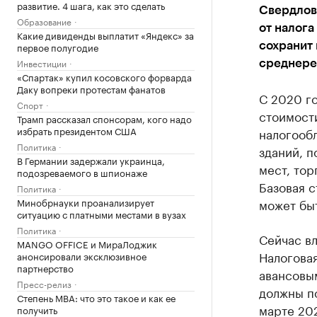
развитие. 4 шага, как это сделать
Свердлов
Образование
от налога
Какие дивиденды выплатит «Яндекс» за
первое полугодие
сохранит 
Инвестиции
среднере
«Спартак» купил косовского форварда
Даку вопреки протестам фанатов
С 2020 го
Спорт
стоимости
Трамп рассказал спонсорам, кого надо
избрать президентом США
налогообл
Политика
зданий, 
В Германии задержали украинца,
мест, то
подозреваемого в шпионаже
Базовая с
Политика
Минобрнауки проанализирует
может бы
ситуацию с платными местами в вузах
Политика
Сейчас в
MANGO OFFICE и МираЛоджик
Налоговая
анонсировали эксклюзивное
партнерство
авансовым
Пресс-релиз
должны по
Степень MBA: что это такое и как ее
марте 202
получить