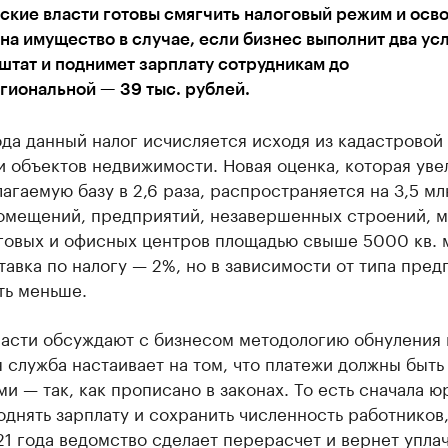
ские власти готовы смягчить налоговый режим и осв
 на имущество в случае, если бизнес выполнит два ус
штат и поднимет зарплату сотрудникам до
гиональной — 39 тыс. рублей.
да данный налог исчисляется исходя из кадастровой
 объектов недвижимости. Новая оценка, которая уве
агаемую базу в 2,6 раза, распространяется на 3,5 мл
помещений, предприятий, незавершенных строений, 
рговых и офисных центров площадью свыше 5000 кв. 
тавка по налогу — 2%, но в зависимости от типа пред
ть меньше.
ласти обсуждают с бизнесом методологию обнуления 
 служба настаивает на том, что платежи должны быть
и — так, как прописано в законах. То есть сначала ю
днять зарплату и сохранить численность работников,
1 года ведомство сделает перерасчет и вернет упла