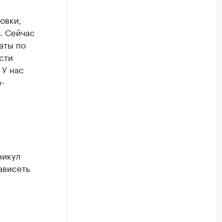
овки,
. Сейчас
аты по
сти
 У нас
-
никул
ависеть