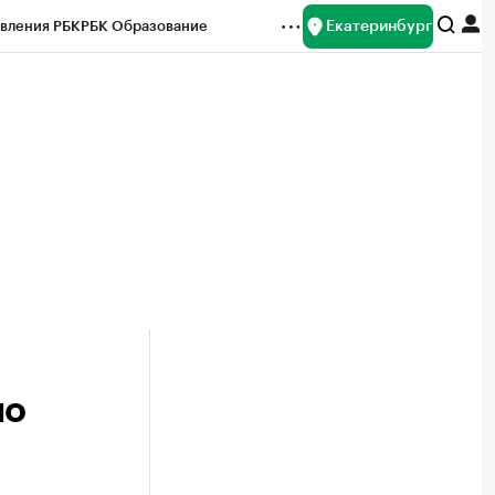
Екатеринбург
вления РБК
РБК Образование
редитные рейтинги
Франшизы
Газета
ок наличной валюты
по