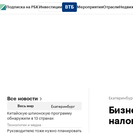
Подписка на РБК
Инвестиции
Мероприятия
Отрасли
Недви
РБК Курсы
РБК Life
Тренды
Визионеры
Национальные проекты
Горо
Спецпроекты СПб
Конференции СПб
Спецпроекты
Проверка конт
Екатеринбур
Все новости
Екатеринбург
Весь мир
Бизн
Китайскую шпионскую программу
обнаружили в 13 странах
нало
Технологии и медиа
Руководителю тоже нужно планировать