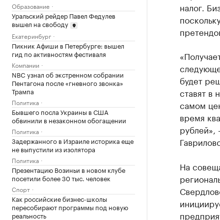
налог. Би
Образование
Уральский рейдер Павел Федулев
поскольку
вышел на свободу
претендов
Екатеринбург
Пикник Афиши в Петербурге: вышел
гид по активностям фестиваля
«Получает
Компании
следующег
NBC узнал об экстренном собрании
будет реш
Пентагона после «гневного звонка»
Трампа
ставят в 
Политика
самом цен
Бывшего посла Украины в США
время ква
обвинили в незаконном обогащении
рублей»,
Политика
Гавриловс
Задержанного в Израиле историка еще
не выпустили из изолятора
Политика
На совещ
Презентацию Возиньи в новом клубе
регионал
посетили более 30 тыс. человек
Спорт
Свердлов
Как российские бизнес-школы
инициируе
пересобирают программы под новую
предприя
реальность