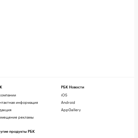
К
РБК Новости
компании
iOS
нтактная информация
Android
дакция
AppGallery
змещение рекламы
угие продукты РБК