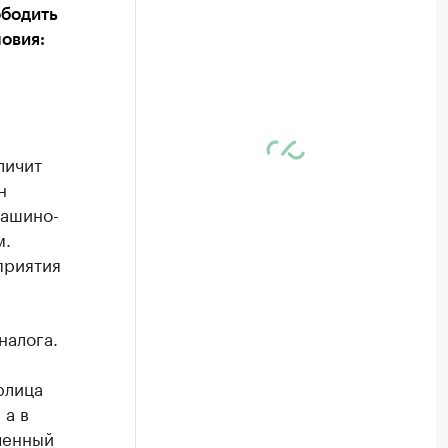
ободить
ловия:
личит
н
машино-
м.
приятия
налога.
рлица
 а в
ченный