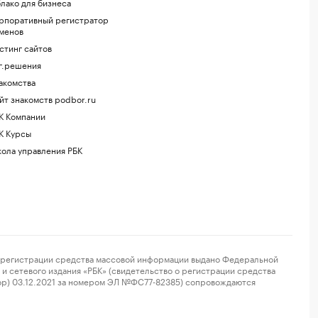
лако для бизнеса
рпоративный регистратор
менов
стинг сайтов
г.решения
акомства
йт знакомств podbor.ru
К Компании
К Курсы
ола управления РБК
регистрации средства массовой информации выдано Федеральной
и сетевого издания «РБК» (свидетельство о регистрации средства
ор) 03.12.2021 за номером ЭЛ №ФС77-82385) сопровождаются