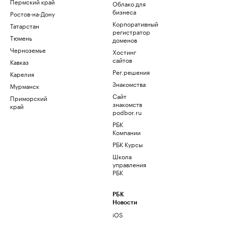
Пермский край
Облако для
бизнеса
Ростов-на-Дону
Корпоративный
Татарстан
регистратор
Тюмень
доменов
Черноземье
Хостинг
сайтов
Кавказ
Рег.решения
Карелия
Знакомства
Мурманск
Сайт
Приморский
знакомств
край
podbor.ru
РБК
Компании
РБК Курсы
Школа
управления
РБК
РБК
Новости
iOS