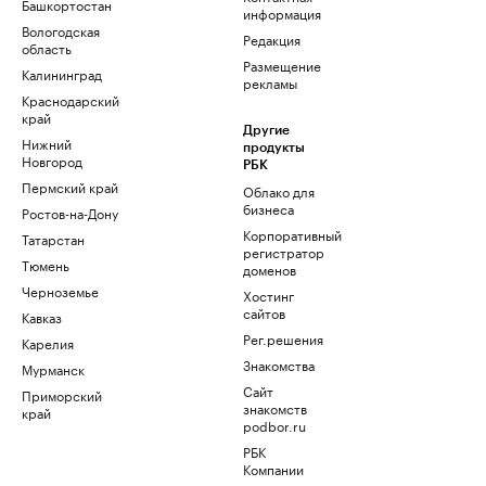
Башкортостан
информация
Вологодская
Редакция
область
Размещение
Калининград
рекламы
Краснодарский
край
Другие
Нижний
продукты
Новгород
РБК
Пермский край
Облако для
бизнеса
Ростов-на-Дону
Корпоративный
Татарстан
регистратор
Тюмень
доменов
Черноземье
Хостинг
сайтов
Кавказ
Рег.решения
Карелия
Знакомства
Мурманск
Сайт
Приморский
знакомств
край
podbor.ru
РБК
Компании