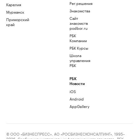
Рег.решения
Карелия
Знакомства
Мурманск
Сайт
Приморский
знакомств
край
podbor.ru
РБК
Компании
РБК Курсы
Школа
управления
РБК
РБК
Новости
iOS
Android
AppGallery
© ООО «БИЗНЕСПРЕСС», АО «РОСБИЗНЕСКОНСАЛТИНГ», 1995–
2026. Сообщения и материалы информационного агентства «РБК»