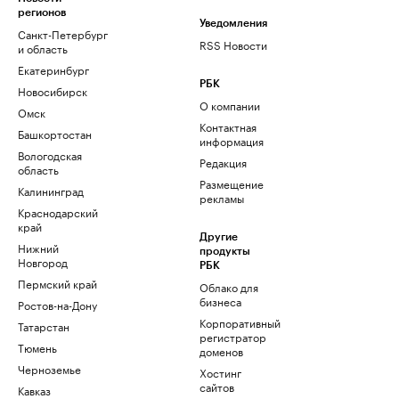
регионов
Уведомления
Санкт-Петербург
RSS Новости
и область
Екатеринбург
РБК
Новосибирск
О компании
Омск
Контактная
Башкортостан
информация
Вологодская
Редакция
область
Размещение
Калининград
рекламы
Краснодарский
край
Другие
Нижний
продукты
Новгород
РБК
Пермский край
Облако для
бизнеса
Ростов-на-Дону
Корпоративный
Татарстан
регистратор
Тюмень
доменов
Черноземье
Хостинг
сайтов
Кавказ