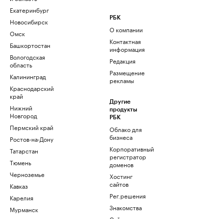
Екатеринбург
РБК
Новосибирск
О компании
Омск
Контактная
Башкортостан
информация
Вологодская
Редакция
область
Размещение
Калининград
рекламы
Краснодарский
край
Другие
Нижний
продукты
Новгород
РБК
Пермский край
Облако для
бизнеса
Ростов-на-Дону
Корпоративный
Татарстан
регистратор
Тюмень
доменов
Черноземье
Хостинг
сайтов
Кавказ
Рег.решения
Карелия
Знакомства
Мурманск
Сайт