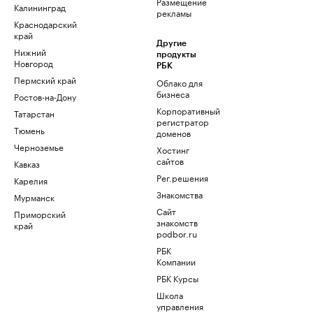
Размещение
Калининград
рекламы
Краснодарский
край
Другие
Нижний
продукты
Новгород
РБК
Пермский край
Облако для
бизнеса
Ростов-на-Дону
Корпоративный
Татарстан
регистратор
Тюмень
доменов
Черноземье
Хостинг
сайтов
Кавказ
Рег.решения
Карелия
Знакомства
Мурманск
Сайт
Приморский
знакомств
край
podbor.ru
РБК
Компании
РБК Курсы
Школа
управления