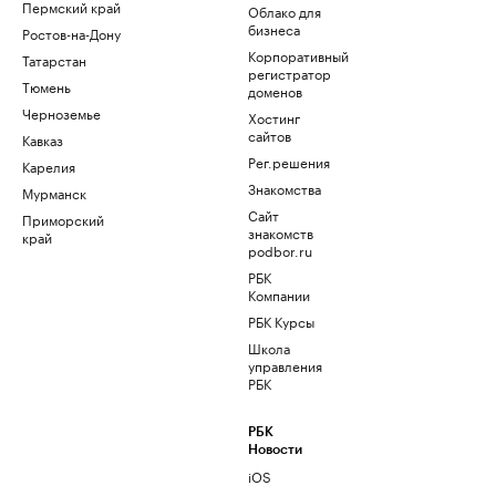
Пермский край
Облако для
бизнеса
Ростов-на-Дону
Корпоративный
Татарстан
регистратор
Тюмень
доменов
Черноземье
Хостинг
сайтов
Кавказ
Рег.решения
Карелия
Знакомства
Мурманск
Сайт
Приморский
знакомств
край
podbor.ru
РБК
Компании
РБК Курсы
Школа
управления
РБК
РБК
Новости
iOS