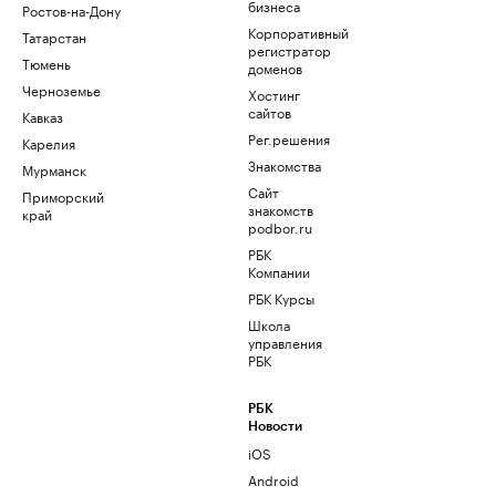
бизнеса
Ростов-на-Дону
Корпоративный
Татарстан
регистратор
Тюмень
доменов
Черноземье
Хостинг
сайтов
Кавказ
Рег.решения
Карелия
Знакомства
Мурманск
Сайт
Приморский
знакомств
край
podbor.ru
РБК
Компании
РБК Курсы
Школа
управления
РБК
РБК
Новости
iOS
Android