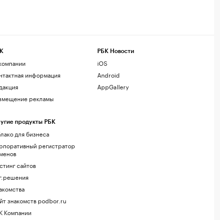
К
РБК Новости
компании
iOS
нтактная информация
Android
дакция
AppGallery
змещение рекламы
угие продукты РБК
лако для бизнеса
рпоративный регистратор
менов
стинг сайтов
г.решения
акомства
йт знакомств podbor.ru
К Компании