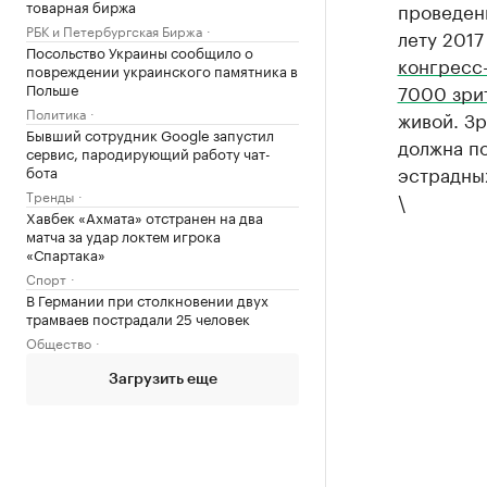
товарная биржа
проведен
РБК и Петербургская Биржа
лету 201
Посольство Украины сообщило о
конгресс
повреждении украинского памятника в
Польше
7000 зри
Политика
живой. Зр
Бывший сотрудник Google запустил
должна по
сервис, пародирующий работу чат-
эстрадны
бота
Тренды
\
Хавбек «Ахмата» отстранен на два
матча за удар локтем игрока
«Спартака»
Спорт
В Германии при столкновении двух
трамваев пострадали 25 человек
Общество
Загрузить еще