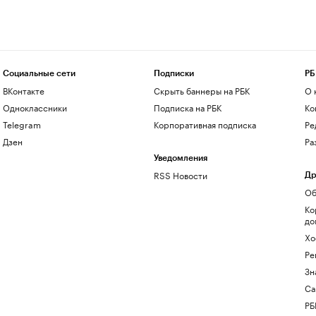
Социальные сети
Подписки
РБ
ВКонтакте
Скрыть баннеры на РБК
О 
Одноклассники
Подписка на РБК
Ко
Telegram
Корпоративная подписка
Ре
Дзен
Ра
Уведомления
RSS Новости
Др
Об
Ко
до
Хо
Ре
Зн
Са
РБ