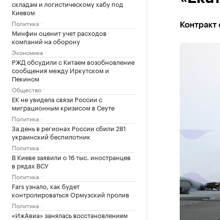
складам и логистическому хабу под
Киевом
Политика
Контракт 
Минфин оценит учет расходов
компаний на оборону
Экономика
РЖД обсудили с Китаем возобновление
сообщения между Иркутском и
Пекином
Общество
ЕК не увидела связи России с
миграционным кризисом в Сеуте
Политика
За день в регионах России сбили 281
украинский беспилотник
Политика
В Киеве заявили о 16 тыс. иностранцев
в рядах ВСУ
Политика
Fars узнало, как будет
контролироваться Ормузский пролив
Политика
«ИжАвиа» занялась восстановлением