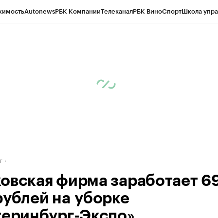
жимость
Autonews
РБК Компании
Телеканал
РБК Вино
Спорт
Школа упра
д
Стиль
Крипто
РБК Бизнес-среда
Дискуссионный клуб
Исследования
К
рагентов
Политика
Экономика
Бизнес
Технологии и медиа
Финансы
Рын
г
овская фирма заработает 6
рублей на уборке
теринбург-Экспо»