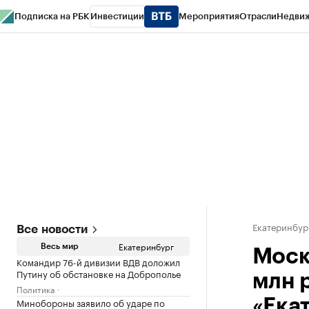
Подписка на РБК
Инвестиции
Мероприятия
Отрасли
Недви
РБК Курсы
РБК Life
Тренды
Визионеры
Национальные проекты
Горо
Спецпроекты СПб
Конференции СПб
Спецпроекты
Проверка конт
Екатеринбур
Все новости
Екатеринбург
Весь мир
Моск
Командир 76-й дивизии ВДВ доложил
Путину об обстановке на Доброполье
млн 
Политика
Минобороны заявило об ударе по
«Ека