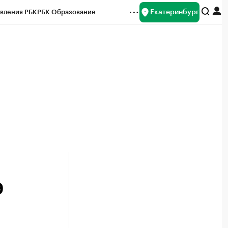
Екатеринбург
вления РБК
РБК Образование
редитные рейтинги
Франшизы
Газета
ок наличной валюты
9