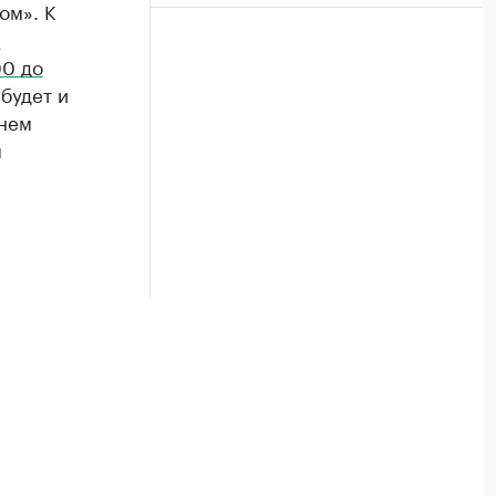
ом». К
и
00 до
будет и
 нем
я