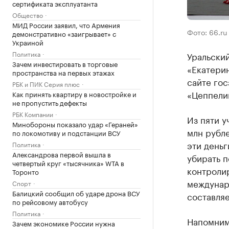
сертификата эксплуатанта
Общество
МИД России заявил, что Армения
Фото: 66.ru
демонстративно «заигрывает» с
Украиной
Политика
Уральски
Зачем инвестировать в торговые
«Екатери
пространства на первых этажах
сайте гос
РБК и ПИК Серия плюс
«Цеппели
Как принять квартиру в новостройке и
не пропустить дефекты
РБК Компании
Из пяти 
Минобороны показало удар «Гераней»
млн рубле
по локомотиву и подстанции ВСУ
эти деньг
Политика
Александрова первой вышла в
убирать п
четвертый круг «тысячника» WTA в
контроли
Торонто
междунар
Спорт
Балицкий сообщил об ударе дрона ВСУ
составляе
по рейсовому автобусу
Политика
Напомним
Зачем экономике России нужна