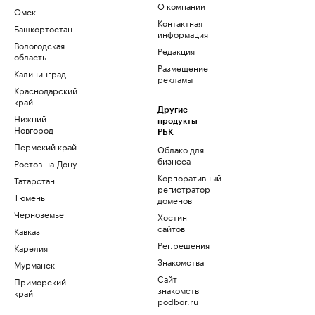
О компании
Омск
Контактная
Башкортостан
информация
Вологодская
Редакция
область
Размещение
Калининград
рекламы
Краснодарский
край
Другие
Нижний
продукты
Новгород
РБК
Пермский край
Облако для
бизнеса
Ростов-на-Дону
Корпоративный
Татарстан
регистратор
Тюмень
доменов
Черноземье
Хостинг
сайтов
Кавказ
Рег.решения
Карелия
Знакомства
Мурманск
Сайт
Приморский
знакомств
край
podbor.ru