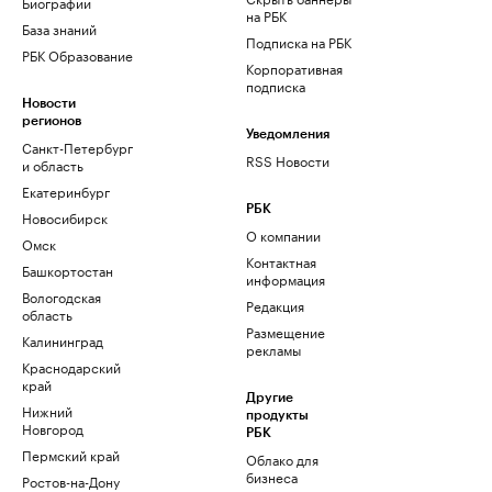
Биографии
на РБК
База знаний
Подписка на РБК
РБК Образование
Корпоративная
подписка
Новости
регионов
Уведомления
Санкт-Петербург
RSS Новости
и область
Екатеринбург
РБК
Новосибирск
О компании
Омск
Контактная
Башкортостан
информация
Вологодская
Редакция
область
Размещение
Калининград
рекламы
Краснодарский
край
Другие
Нижний
продукты
Новгород
РБК
Пермский край
Облако для
бизнеса
Ростов-на-Дону