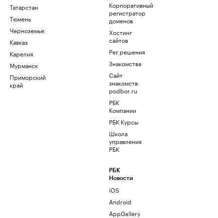
Корпоративный
Татарстан
регистратор
Тюмень
доменов
Черноземье
Хостинг
сайтов
Кавказ
Рег.решения
Карелия
Знакомства
Мурманск
Сайт
Приморский
знакомств
край
podbor.ru
РБК
Компании
РБК Курсы
Школа
управления
РБК
РБК
Новости
iOS
Android
AppGallery