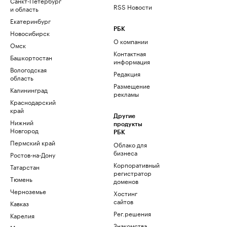
Санкт-Петербург
RSS Новости
и область
Екатеринбург
РБК
Новосибирск
О компании
Омск
Контактная
Башкортостан
информация
Вологодская
Редакция
область
Размещение
Калининград
рекламы
Краснодарский
край
Другие
Нижний
продукты
Новгород
РБК
Пермский край
Облако для
бизнеса
Ростов-на-Дону
Корпоративный
Татарстан
регистратор
Тюмень
доменов
Черноземье
Хостинг
сайтов
Кавказ
Рег.решения
Карелия
Знакомства