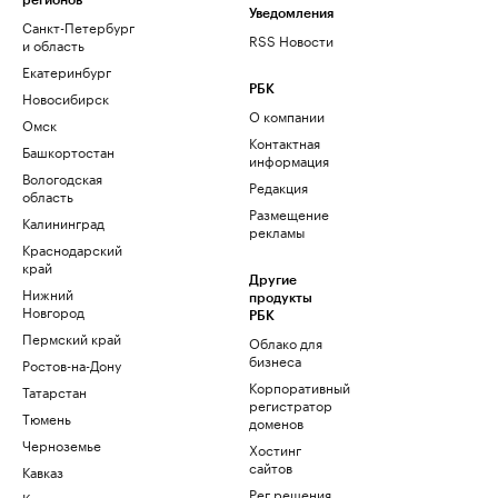
регионов
Уведомления
Санкт-Петербург
RSS Новости
и область
Екатеринбург
РБК
Новосибирск
О компании
Омск
Контактная
Башкортостан
информация
Вологодская
Редакция
область
Размещение
Калининград
рекламы
Краснодарский
край
Другие
Нижний
продукты
Новгород
РБК
Пермский край
Облако для
бизнеса
Ростов-на-Дону
Корпоративный
Татарстан
регистратор
Тюмень
доменов
Черноземье
Хостинг
сайтов
Кавказ
Рег.решения
Карелия