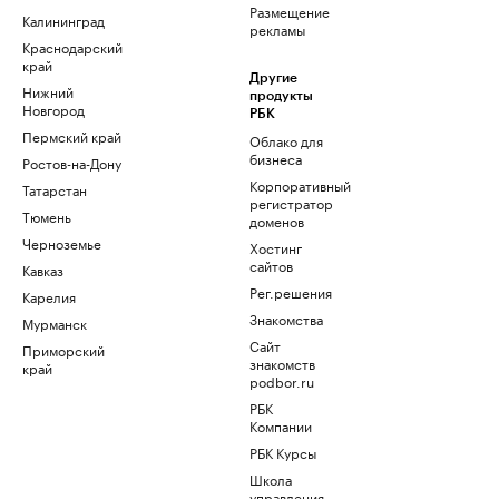
Размещение
Калининград
рекламы
Краснодарский
край
Другие
Нижний
продукты
Новгород
РБК
Пермский край
Облако для
бизнеса
Ростов-на-Дону
Корпоративный
Татарстан
регистратор
Тюмень
доменов
Черноземье
Хостинг
сайтов
Кавказ
Рег.решения
Карелия
Знакомства
Мурманск
Сайт
Приморский
знакомств
край
podbor.ru
РБК
Компании
РБК Курсы
Школа
управления