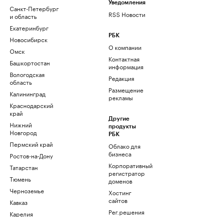
Уведомления
Санкт-Петербург
RSS Новости
и область
Екатеринбург
РБК
Новосибирск
О компании
Омск
Контактная
Башкортостан
информация
Вологодская
Редакция
область
Размещение
Калининград
рекламы
Краснодарский
край
Другие
Нижний
продукты
Новгород
РБК
Пермский край
Облако для
бизнеса
Ростов-на-Дону
Корпоративный
Татарстан
регистратор
Тюмень
доменов
Черноземье
Хостинг
сайтов
Кавказ
Рег.решения
Карелия