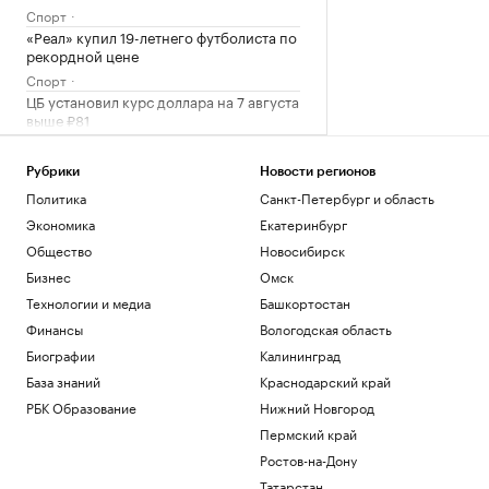
Спорт
«Реал» купил 19-летнего футболиста по
рекордной цене
Спорт
ЦБ установил курс доллара на 7 августа
выше ₽81
Инвестиции
Курс евро на 06 августа
Рубрики
Новости регионов
EUR ЦБ: 94,06
+0,87
Политика
Санкт-Петербург и область
Инвестиции
Экономика
Екатеринбург
Курс доллара на 06 августа
Общество
Новосибирск
USD ЦБ: 81,41
+0,48
Бизнес
Омск
Инвестиции
Технологии и медиа
Башкортостан
Загрузить еще
Финансы
Вологодская область
Биографии
Калининград
База знаний
Краснодарский край
РБК Образование
Нижний Новгород
Пермский край
Ростов-на-Дону
Татарстан