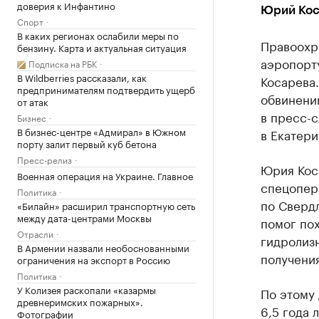
доверия к Инфантино
Юрий Кос
Спорт
В каких регионах ослабили меры по
Правоохр
бензину. Карта и актуальная ситуация
аэропорт
Подписка на РБК
В Wildberries рассказали, как
Косарева
предпринимателям подтвердить ущерб
обвинени
от атак
в пресс-с
Бизнес
В бизнес-центре «Адмирал» в Южном
в Екатери
порту залит первый куб бетона
Пресс-релиз
Юрия Кос
Военная операция на Украине. Главное
спецопер
Политика
по Свердл
«Билайн» расширил транспортную сеть
между дата-центрами Москвы
помог пох
Отрасли
гидролиз
В Армении назвали необоснованными
получения
ограничения на экспорт в Россию
Политика
У Колизея раскопали «казармы
По этому 
древнеримских пожарных».
6,5 года 
Фотографии