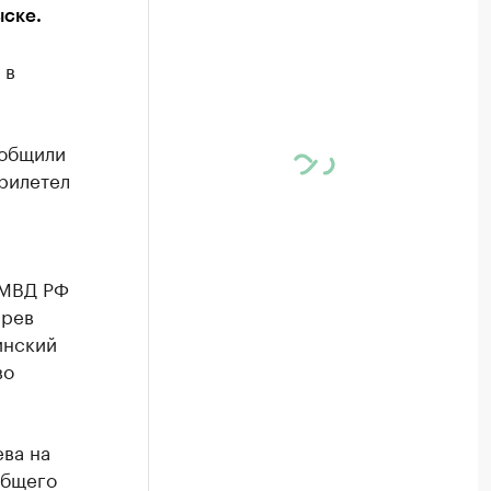
ыске.
 в
ообщили
рилетел
 МВД РФ
арев
инский
во
ева на
общего