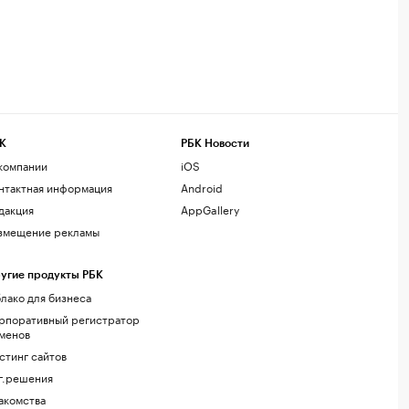
К
РБК Новости
компании
iOS
нтактная информация
Android
дакция
AppGallery
змещение рекламы
угие продукты РБК
лако для бизнеса
рпоративный регистратор
менов
стинг сайтов
г.решения
акомства