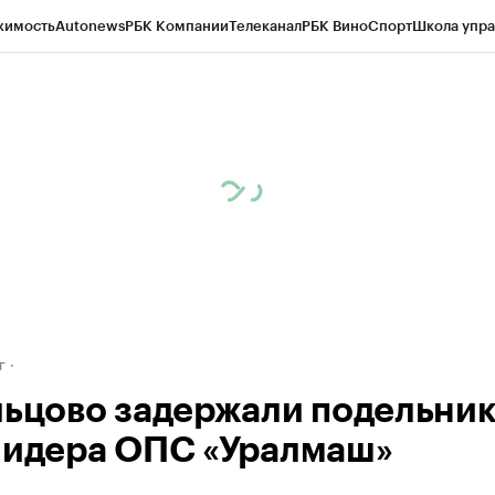
жимость
Autonews
РБК Компании
Телеканал
РБК Вино
Спорт
Школа упра
д
Стиль
Крипто
РБК Бизнес-среда
Дискуссионный клуб
Исследования
К
рагентов
Политика
Экономика
Бизнес
Технологии и медиа
Финансы
Рын
г
льцово задержали подельни
лидера ОПС «Уралмаш»