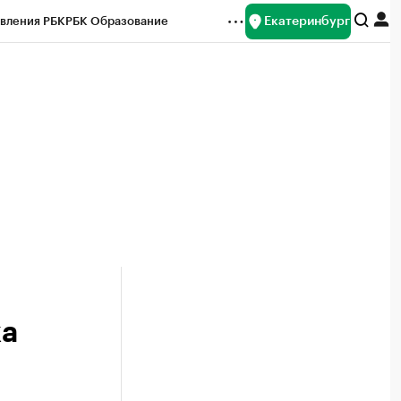
Екатеринбург
вления РБК
РБК Образование
редитные рейтинги
Франшизы
Газета
ок наличной валюты
ка