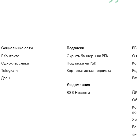
Социальные сети
Подписки
РБ
ВКонтакте
Скрыть баннеры на РБК
О 
Одноклассники
Подписка на РБК
Ко
Telegram
Корпоративная подписка
Ре
Дзен
Ра
Уведомления
RSS Новости
Др
Об
Ко
до
Хо
Ре
Зн