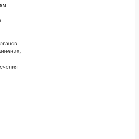
дам
и
органов
винение,
сечения