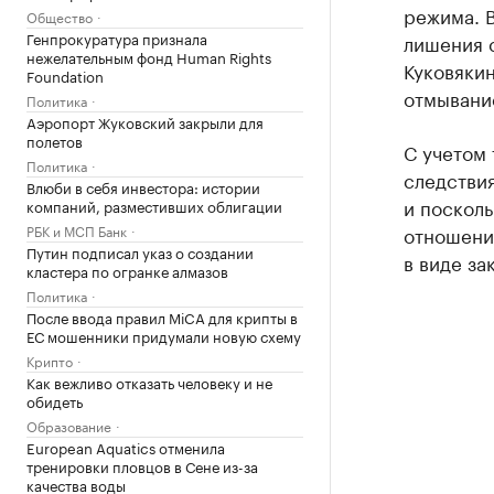
режима. В
Общество
Генпрокуратура признала
лишения с
нежелательным фонд Human Rights
Куковяки
Foundation
отмывани
Политика
Аэропорт Жуковский закрыли для
полетов
С учетом 
Политика
следстви
Влюби в себя инвестора: истории
и посколь
компаний, разместивших облигации
РБК и МСП Банк
отношени
Путин подписал указ о создании
в виде за
кластера по огранке алмазов
Политика
После ввода правил MiCA для крипты в
ЕС мошенники придумали новую схему
Крипто
Как вежливо отказать человеку и не
обидеть
Образование
European Aquatics отменила
тренировки пловцов в Сене из-за
качества воды