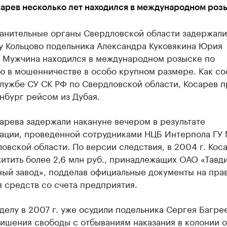
арев несколько лет находился в международном роз
анительные органы Свердловской области задержали
у Кольцово подельника Александра Куковякина Юрия
. Мужчина находился в международном розыске по
ю в мошенничестве в особо крупном размере. Как с
лужбе СУ СК РФ по Свердловской области, Косарев п
нбург рейсом из Дубая.
арева задержали накануне вечером в результате
ации, проведенной сотрудниками НЦБ Интерпола ГУ
овской области. По версии следствия, в 2004 г. Кос
итить более 2,6 млн руб., принадлежащих ОАО «Тавд
ный завод», подделав официальные документы на пра
 средств со счета предприятия.
делу в 2007 г. уже осудили подельника Сергея Багре
лишения свободы с отбываниям наказания в колонии 