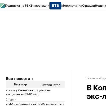
Подписка на РБК
Инвестиции
Мероприятия
Отрасли
Недви
РБК Курсы
РБК Life
Тренды
Визионеры
Национальные проекты
Горо
Спецпроекты СПб
Конференции СПб
Спецпроекты
Проверка конт
Екатеринбур
Все новости
Екатеринбург
Весь мир
В Ко
Клюшку Овечкина продали на
аукционе за ₽940 тыс.
экс-
Спорт
УЕФА сохранил бойкот ЧМ из-за утраты