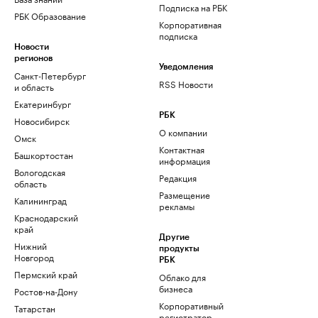
Подписка на РБК
РБК Образование
Корпоративная
подписка
Новости
регионов
Уведомления
Санкт-Петербург
RSS Новости
и область
Екатеринбург
РБК
Новосибирск
О компании
Омск
Контактная
Башкортостан
информация
Вологодская
Редакция
область
Размещение
Калининград
рекламы
Краснодарский
край
Другие
Нижний
продукты
Новгород
РБК
Пермский край
Облако для
бизнеса
Ростов-на-Дону
Корпоративный
Татарстан
регистратор