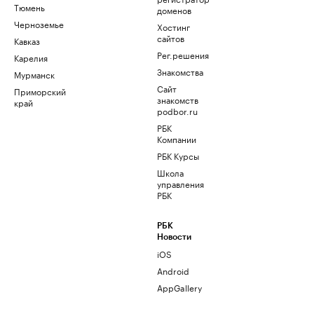
Тюмень
доменов
Черноземье
Хостинг
сайтов
Кавказ
Рег.решения
Карелия
Знакомства
Мурманск
Сайт
Приморский
знакомств
край
podbor.ru
РБК
Компании
РБК Курсы
Школа
управления
РБК
РБК
Новости
iOS
Android
AppGallery