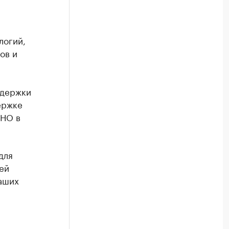
логий,
ов и
ддержки
ержке
АНО в
для
ей
аших