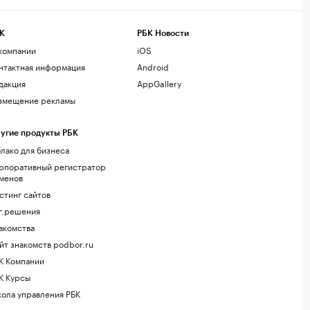
К
РБК Новости
компании
iOS
нтактная информация
Android
дакция
AppGallery
змещение рекламы
угие продукты РБК
лако для бизнеса
рпоративный регистратор
менов
стинг сайтов
г.решения
акомства
йт знакомств podbor.ru
К Компании
К Курсы
ола управления РБК