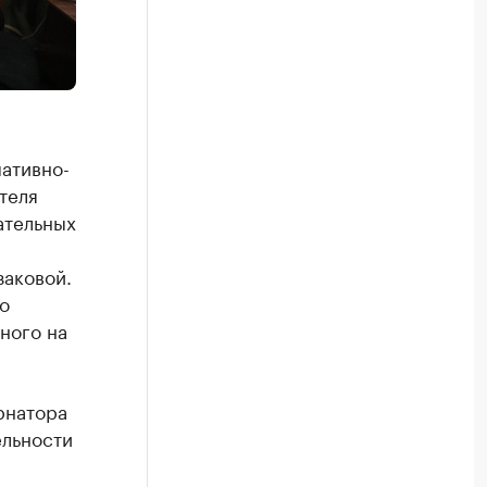
ативно-
теля
ательных
заковой.
о
ного на
рнатора
ельности