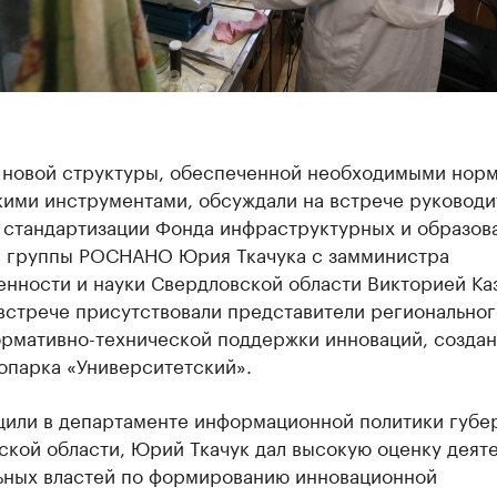
 новой структуры, обеспеченной необходимыми норм
кими инструментами, обсуждали на встрече руководи
 стандартизации Фонда инфраструктурных и образов
 группы РОСНАНО Юрия Ткачука с замминистра
нности и науки Свердловской области Викторией Ка
встрече присутствовали представители региональног
ормативно-технической поддержки инноваций, создан
опарка «Университетский».
щили в департаменте информационной политики губе
ской области, Юрий Ткачук дал высокую оценку деят
ьных властей по формированию инновационной