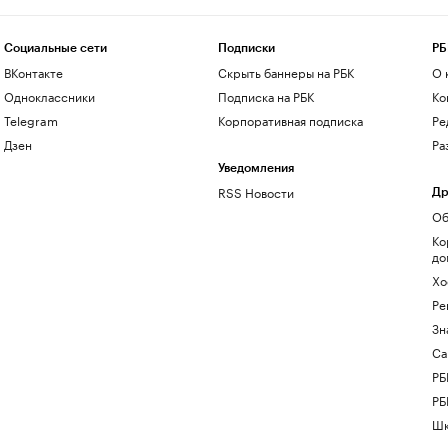
Социальные сети
Подписки
РБ
ВКонтакте
Скрыть баннеры на РБК
О 
Одноклассники
Подписка на РБК
Ко
Telegram
Корпоративная подписка
Ре
Дзен
Ра
Уведомления
RSS Новости
Др
Об
Ко
до
Хо
Ре
Зн
Са
РБ
РБ
Шк