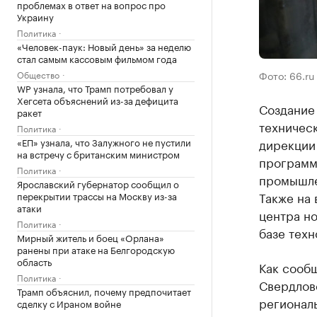
проблемах в ответ на вопрос про
Украину
Политика
«Человек-паук: Новый день» за неделю
стал самым кассовым фильмом года
Общество
Фото: 66.ru
WP узнала, что Трамп потребовал у
Хегсета объяснений из-за дефицита
Создание
ракет
техничес
Политика
«ЕП» узнала, что Залужного не пустили
дирекции
на встречу с британским министром
программ
Политика
промышле
Ярославский губернатор сообщил о
Также на 
перекрытии трассы на Москву из-за
атаки
центра н
Политика
базе техн
Мирный житель и боец «Орлана»
ранены при атаке на Белгородскую
область
Как сооб
Политика
Свердлов
Трамп объяснил, почему предпочитает
регионал
сделку с Ираном войне