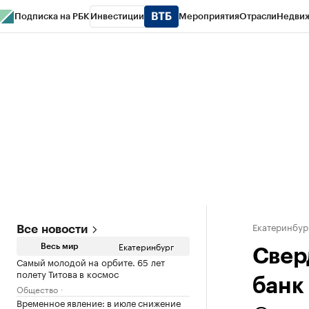
Подписка на РБК
Инвестиции
Мероприятия
Отрасли
Недви
РБК Курсы
РБК Life
Тренды
Визионеры
Национальные проекты
Горо
Спецпроекты СПб
Конференции СПб
Спецпроекты
Проверка конт
Екатеринбур
Все новости
Екатеринбург
Весь мир
Свер
Самый молодой на орбите. 65 лет
полету Титова в космос
банк
Общество
Временное явление: в июле снижение