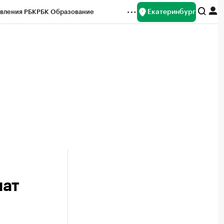
Екатеринбург
вления РБК
РБК Образование
редитные рейтинги
Франшизы
Газета
ок наличной валюты
чат