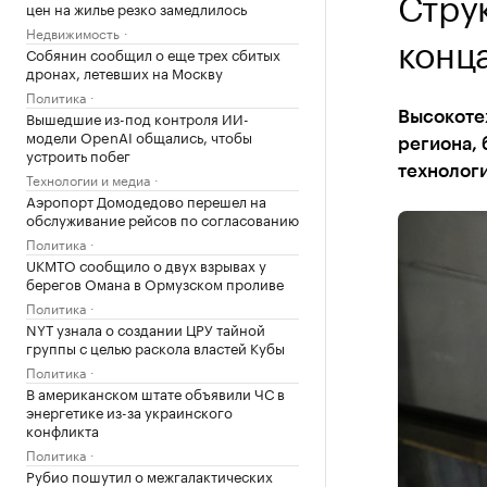
Стру
цен на жилье резко замедлилось
Недвижимость
конца
Собянин сообщил о еще трех сбитых
дронах, летевших на Москву
Политика
Вышедшие из-под контроля ИИ-
Высокоте
модели OpenAI общались, чтобы
региона, 
устроить побег
технологи
Технологии и медиа
Аэропорт Домодедово перешел на
обслуживание рейсов по согласованию
Политика
UKMTO сообщило о двух взрывах у
берегов Омана в Ормузском проливе
Политика
NYT узнала о создании ЦРУ тайной
группы с целью раскола властей Кубы
Политика
В американском штате объявили ЧС в
энергетике из-за украинского
конфликта
Политика
Рубио пошутил о межгалактических