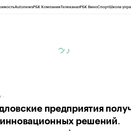
жимость
Autonews
РБК Компании
Телеканал
РБК Вино
Спорт
Школа упра
д
Стиль
Крипто
РБК Бизнес-среда
Дискуссионный клуб
Исследования
К
рагентов
Политика
Экономика
Бизнес
Технологии и медиа
Финансы
Рын
г
дловские предприятия полу
.
 инновационных решений