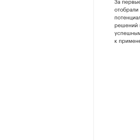
За первы
отобрали
потенциа
решений 
успешным
к примен