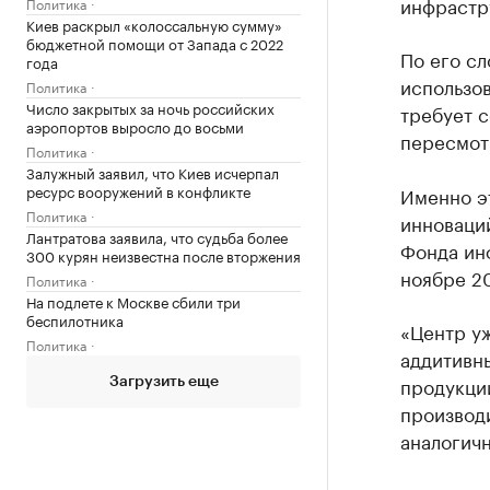
инфрастр
Политика
Киев раскрыл «колоссальную сумму»
бюджетной помощи от Запада с 2022
По его сл
года
использо
Политика
Число закрытых за ночь российских
требует 
аэропортов выросло до восьми
пересмот
Политика
Залужный заявил, что Киев исчерпал
ресурс вооружений в конфликте
Именно э
Политика
инноваци
Лантратова заявила, что судьба более
Фонда ин
300 курян неизвестна после вторжения
ноябре 20
Политика
На подлете к Москве сбили три
беспилотника
«Центр уж
Политика
аддитивн
продукции
Загрузить еще
производи
аналогичн