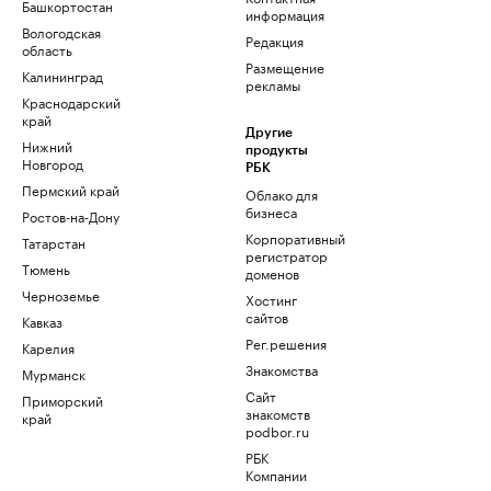
Башкортостан
информация
Вологодская
Редакция
область
Размещение
Калининград
рекламы
Краснодарский
край
Другие
Нижний
продукты
Новгород
РБК
Пермский край
Облако для
бизнеса
Ростов-на-Дону
Корпоративный
Татарстан
регистратор
Тюмень
доменов
Черноземье
Хостинг
сайтов
Кавказ
Рег.решения
Карелия
Знакомства
Мурманск
Сайт
Приморский
знакомств
край
podbor.ru
РБК
Компании