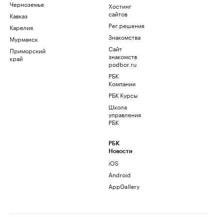
Черноземье
Хостинг
сайтов
Кавказ
Рег.решения
Карелия
Знакомства
Мурманск
Сайт
Приморский
знакомств
край
podbor.ru
РБК
Компании
РБК Курсы
Школа
управления
РБК
РБК
Новости
iOS
Android
AppGallery