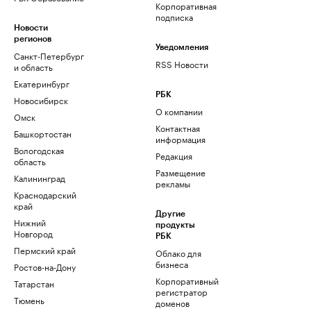
Корпоративная
подписка
Новости
регионов
Уведомления
Санкт-Петербург
RSS Новости
и область
Екатеринбург
РБК
Новосибирск
О компании
Омск
Контактная
Башкортостан
информация
Вологодская
Редакция
область
Размещение
Калининград
рекламы
Краснодарский
край
Другие
Нижний
продукты
Новгород
РБК
Пермский край
Облако для
бизнеса
Ростов-на-Дону
Корпоративный
Татарстан
регистратор
Тюмень
доменов