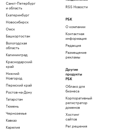
Санкт-Петербург
RSS Новости
и область
Екатеринбург
РБК
Новосибирск
О компании
Омск
Контактная
Башкортостан
информация
Вологодская
Редакция
область
Размещение
Калининград
рекламы
Краснодарский
край
Другие
Нижний
продукты
Новгород
РБК
Пермский край
Облако для
бизнеса
Ростов-на-Дону
Корпоративный
Татарстан
регистратор
Тюмень
доменов
Черноземье
Хостинг
сайтов
Кавказ
Рег.решения
Карелия