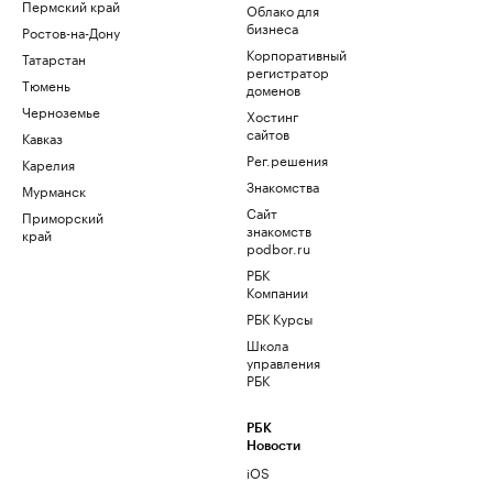
Пермский край
Облако для
бизнеса
Ростов-на-Дону
Корпоративный
Татарстан
регистратор
Тюмень
доменов
Черноземье
Хостинг
сайтов
Кавказ
Рег.решения
Карелия
Знакомства
Мурманск
Сайт
Приморский
знакомств
край
podbor.ru
РБК
Компании
РБК Курсы
Школа
управления
РБК
РБК
Новости
iOS