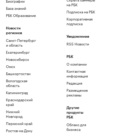
Биографии
на РБК
База знаний
Подписка на РБК
РБК Образование
Корпоративная
подписка
Новости
регионов
Уведомления
Санкт-Петербург
RSS Новости
и область
Екатеринбург
РБК
Новосибирск
О компании
Омск
Контактная
Башкортостан
информация
Вологодская
Редакция
область
Размещение
Калининград
рекламы
Краснодарский
край
Другие
Нижний
продукты
Новгород
РБК
Пермский край
Облако для
бизнеса
Ростов-на-Дону