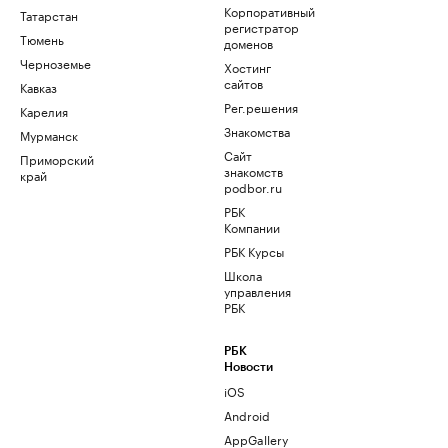
Корпоративный
Татарстан
регистратор
Тюмень
доменов
Черноземье
Хостинг
сайтов
Кавказ
Рег.решения
Карелия
Знакомства
Мурманск
Сайт
Приморский
знакомств
край
podbor.ru
РБК
Компании
РБК Курсы
Школа
управления
РБК
РБК
Новости
iOS
Android
AppGallery