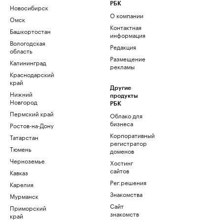
РБК
Новосибирск
О компании
Омск
Контактная
Башкортостан
информация
Вологодская
Редакция
область
Размещение
Калининград
рекламы
Краснодарский
край
Другие
Нижний
продукты
Новгород
РБК
Пермский край
Облако для
бизнеса
Ростов-на-Дону
Корпоративный
Татарстан
регистратор
Тюмень
доменов
Черноземье
Хостинг
сайтов
Кавказ
Рег.решения
Карелия
Знакомства
Мурманск
Сайт
Приморский
знакомств
край