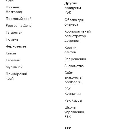
Другие
Нижний
продукты
Новгород
РБК
Пермский край
Облако для
бизнеса
Ростов-на-Дону
Корпоративный
Татарстан
регистратор
Тюмень
доменов
Черноземье
Хостинг
сайтов
Кавказ
Рег.решения
Карелия
Знакомства
Мурманск
Сайт
Приморский
знакомств
край
podbor.ru
РБК
Компании
РБК Курсы
Школа
управления
РБК
РБК