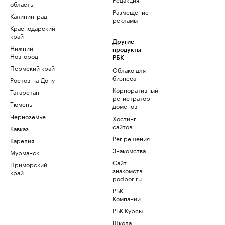
область
Размещение
Калининград
рекламы
Краснодарский
край
Другие
Нижний
продукты
Новгород
РБК
Пермский край
Облако для
бизнеса
Ростов-на-Дону
Корпоративный
Татарстан
регистратор
Тюмень
доменов
Черноземье
Хостинг
сайтов
Кавказ
Рег.решения
Карелия
Знакомства
Мурманск
Сайт
Приморский
знакомств
край
podbor.ru
РБК
Компании
РБК Курсы
Школа