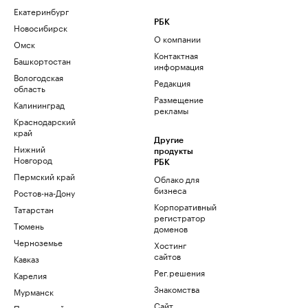
Екатеринбург
РБК
Новосибирск
О компании
Омск
Контактная
Башкортостан
информация
Вологодская
Редакция
область
Размещение
Калининград
рекламы
Краснодарский
край
Другие
Нижний
продукты
Новгород
РБК
Пермский край
Облако для
бизнеса
Ростов-на-Дону
Корпоративный
Татарстан
регистратор
Тюмень
доменов
Черноземье
Хостинг
сайтов
Кавказ
Рег.решения
Карелия
Знакомства
Мурманск
Сайт
Приморский