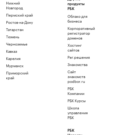
Нижний
продукты
Новгород
РБК
Пермский край
Облако для
бизнеса
Ростов-на-Дону
Корпоративный
Татарстан
регистратор
Тюмень
доменов
Черноземье
Хостинг
сайтов
Кавказ
Рег.решения
Карелия
Знакомства
Мурманск
Сайт
Приморский
знакомств
край
podbor.ru
РБК
Компании
РБК Курсы
Школа
управления
РБК
РБК