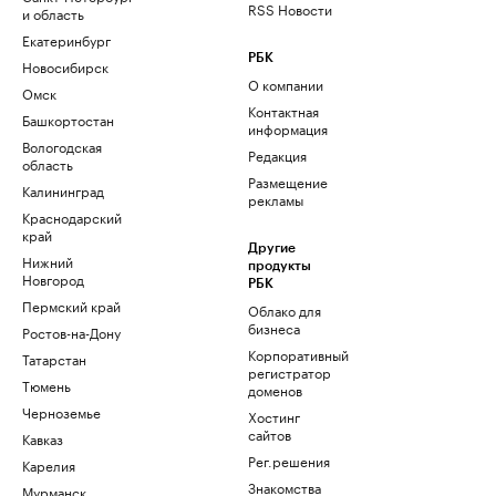
RSS Новости
и область
Екатеринбург
РБК
Новосибирск
О компании
Омск
Контактная
Башкортостан
информация
Вологодская
Редакция
область
Размещение
Калининград
рекламы
Краснодарский
край
Другие
Нижний
продукты
Новгород
РБК
Пермский край
Облако для
бизнеса
Ростов-на-Дону
Корпоративный
Татарстан
регистратор
Тюмень
доменов
Черноземье
Хостинг
сайтов
Кавказ
Рег.решения
Карелия
Знакомства
Мурманск