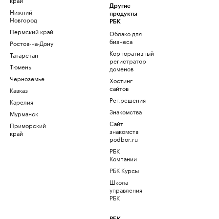
Другие
Нижний
продукты
Новгород
РБК
Пермский край
Облако для
бизнеса
Ростов-на-Дону
Корпоративный
Татарстан
регистратор
Тюмень
доменов
Черноземье
Хостинг
сайтов
Кавказ
Рег.решения
Карелия
Знакомства
Мурманск
Сайт
Приморский
знакомств
край
podbor.ru
РБК
Компании
РБК Курсы
Школа
управления
РБК