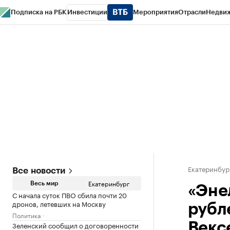
Подписка на РБК
Инвестиции
Мероприятия
Отрасли
Недви
РБК Курсы
РБК Life
Тренды
Визионеры
Национальные проекты
Горо
Спецпроекты СПб
Конференции СПб
Спецпроекты
Проверка конт
Екатеринбур
Все новости
Екатеринбург
Весь мир
«Эне
С начала суток ПВО сбила почти 20
дронов, летевших на Москву
рубл
Политика
Зеленский сообщил о договоренности
Векс