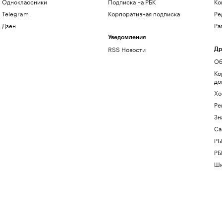
Одноклассники
Подписка на РБК
Ко
Telegram
Корпоративная подписка
Ре
Дзен
Ра
Уведомления
RSS Новости
Др
Об
Ко
до
Хо
Ре
Зн
Са
РБ
РБ
Шк