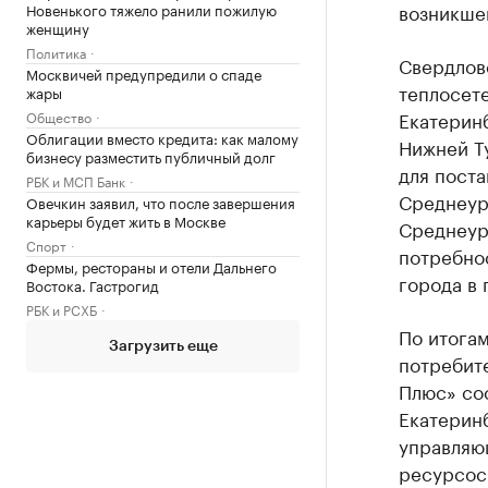
возникше
Новенького тяжело ранили пожилую
женщину
Политика
Свердлов
Москвичей предупредили о спаде
теплосете
жары
Екатерин
Общество
Облигации вместо кредита: как малому
Нижней Ту
бизнесу разместить публичный долг
для поста
РБК и МСП Банк
Среднеур
Овечкин заявил, что после завершения
карьеры будет жить в Москве
Среднеур
Спорт
потребно
Фермы, рестораны и отели Дальнего
города в
Востока. Гастрогид
РБК и РСХБ
По итога
Загрузить еще
потребит
Плюс» сос
Екатеринб
управляю
ресурсос