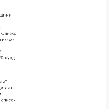
щие и
,
. Однако
ргию со
%
0% нужд
м «Т
дится на
м
 список