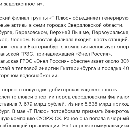
й задолженности».
ский филиал группы «Т Плюс» объединяет генерирую
вые активы в семи городах Свердловской области:
бурге, Березовском, Верхней Пышме, Первоуральске
ре, Лесном. В состав филиала входит шесть станций
вок тепла в Екатеринбурге компания использует эне
альской ГРЭС, принадлежащей «Энел Россия».
альская ГРЭС «Энел Россия» обеспечивает около 30
стей в тепловой энергии Екатеринбурга и порядка 4
 горячем водоснабжении.
м первого полугодия дебиторская задолженность
елей тепловой энергии перед свердловским филиало
тавила 7, 679 млрд рублей. Из них 5,638 млрд прихо
ург. В мае «Т Плюс» потребовала признать банкрото
щую компанию СУЭРЖ-СК. Ранее она попала в черный
набжающей организации. На 1 апреля коммунальщики