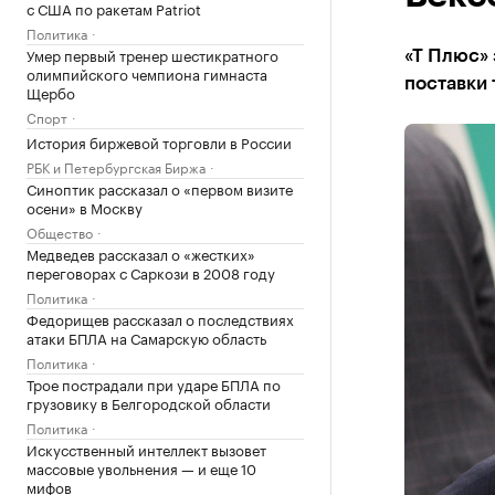
с США по ракетам Patriot
Политика
Умер первый тренер шестикратного
«Т Плюс» 
олимпийского чемпиона гимнаста
поставки 
Щербо
Спорт
История биржевой торговли в России
РБК и Петербургская Биржа
Синоптик рассказал о «первом визите
осени» в Москву
Общество
Медведев рассказал о «жестких»
переговорах с Саркози в 2008 году
Политика
Федорищев рассказал о последствиях
атаки БПЛА на Самарскую область
Политика
Трое пострадали при ударе БПЛА по
грузовику в Белгородской области
Политика
Искусственный интеллект вызовет
массовые увольнения — и еще 10
мифов