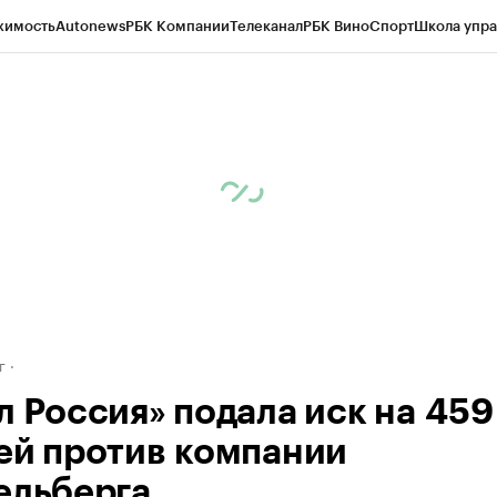
жимость
Autonews
РБК Компании
Телеканал
РБК Вино
Спорт
Школа упра
д
Стиль
Крипто
РБК Бизнес-среда
Дискуссионный клуб
Исследования
К
рагентов
Политика
Экономика
Бизнес
Технологии и медиа
Финансы
Рын
г
л Россия» подала иск на 459
ей против компании
ельберга