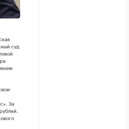
ская
жный суд
ловой
ра
ление
свои
с». За
рублей.
кового