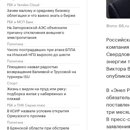
РБК и Yandex Cloud
Зачем малому и среднему бизнесу
облигации и что важно знать о бирже
РБК и МСП Банк
Фото: 66.ru
На Запорожской АЭС объяснили
причину отключения внешнего
электропитания
Российска
Политика
компания
Число пострадавших при атаке БПЛА
Свердлов
на Ильский НПЗ выросло до шести
энергии 
Политика
Плющенко назвал радостью
Виктора 
возвращение Валиевой и Трусовой на
опубликов
турниры ISU
Спорт
Жизнь с видом на пруд или реку:
В «Энел Р
подборка жилья у набережных и
обязатель
пляжей
поставлен
РБК и ПИК Серия плюс
В КСИР назвали условие открытия
три месяц
Ормузского пролива
В пресс-с
Политика
заявлени
В Брянской области при обстреле