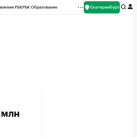
Екатеринбург
вления РБК
РБК Образование
редитные рейтинги
Франшизы
Газета
ок наличной валюты
 млн