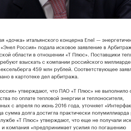
я «дочка» итальянского концерна Enel — энергетиче
 «Энел Россия» подала исковое заявление в Арбитра
ской области в отношении «Т Плюс». Поставщики теп
требуют взыскать с компании российского миллиарде
Вексельберга 459 млн рублей. Соответствующее заяв
ано в картотеке дел арбитража.
оссия» утверждают, что ПАО «Т Плюс» не выполнило 
ства по оплате тепловой энергии и теплоносителя,
ных с апреля по июнь 2016 года, уточняет «Интерфак
а сумма долга достигла практически полумиллиарда 
лужбе «Т Плюс» утверждают, что еще не получали ис
я и компания «предпринимает усилия по погашению