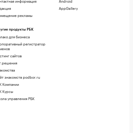
нтактная информация
Android
дакция
AppGallery
змещение рекламы
угие продукты РБК
лако для бизнеса
рпоративный регистратор
менов
стинг сайтов
г.решения
акомства
йт знакомств podbor.ru
К Компании
К Курсы
ола управления РБК