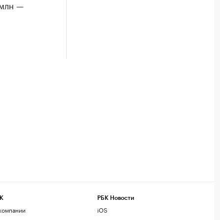
 млн —
К
РБК Новости
компании
iOS