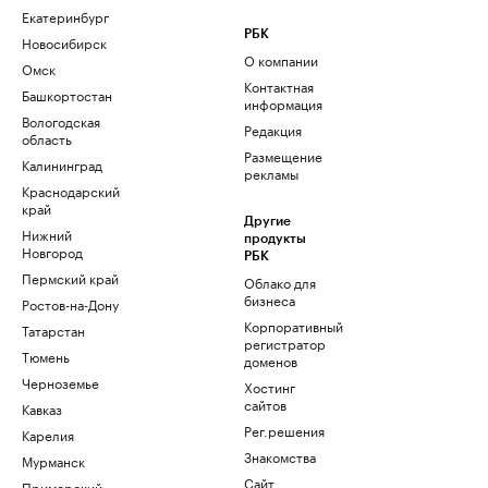
Екатеринбург
РБК
Новосибирск
О компании
Омск
Контактная
Башкортостан
информация
Вологодская
Редакция
область
Размещение
Калининград
рекламы
Краснодарский
край
Другие
Нижний
продукты
Новгород
РБК
Пермский край
Облако для
бизнеса
Ростов-на-Дону
Корпоративный
Татарстан
регистратор
Тюмень
доменов
Черноземье
Хостинг
сайтов
Кавказ
Рег.решения
Карелия
Знакомства
Мурманск
Сайт
Приморский