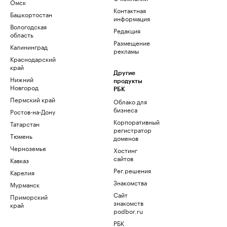
Омск
Контактная
Башкортостан
информация
Вологодская
Редакция
область
Размещение
Калининград
рекламы
Краснодарский
край
Другие
Нижний
продукты
Новгород
РБК
Пермский край
Облако для
бизнеса
Ростов-на-Дону
Корпоративный
Татарстан
регистратор
Тюмень
доменов
Черноземье
Хостинг
сайтов
Кавказ
Рег.решения
Карелия
Знакомства
Мурманск
Сайт
Приморский
знакомств
край
podbor.ru
РБК