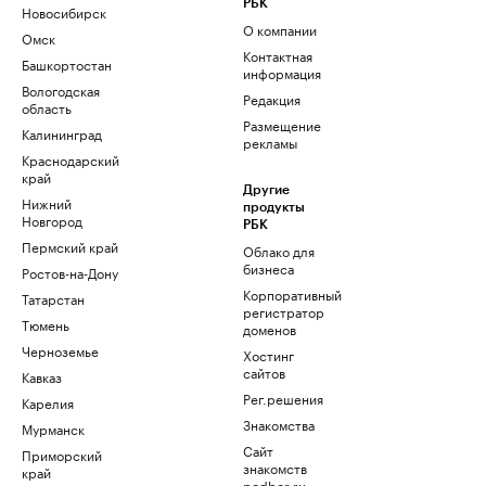
РБК
Новосибирск
О компании
Омск
Контактная
Башкортостан
информация
Вологодская
Редакция
область
Размещение
Калининград
рекламы
Краснодарский
край
Другие
Нижний
продукты
Новгород
РБК
Пермский край
Облако для
бизнеса
Ростов-на-Дону
Корпоративный
Татарстан
регистратор
Тюмень
доменов
Черноземье
Хостинг
сайтов
Кавказ
Рег.решения
Карелия
Знакомства
Мурманск
Сайт
Приморский
знакомств
край
podbor.ru