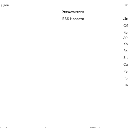
Дзен
Ра
Уведомления
RSS Новости
Др
Об
Ко
до
Хо
Ре
Зн
Са
РБ
РБ
Шк