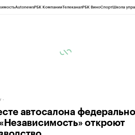
жимость
Autonews
РБК Компании
Телеканал
РБК Вино
Спорт
Школа упра
д
Стиль
Крипто
РБК Бизнес-среда
Дискуссионный клуб
Исследования
К
рагентов
Политика
Экономика
Бизнес
Технологии и медиа
Финансы
Рын
г
есте автосалона федеральн
 «Независимость» откроют
зводство