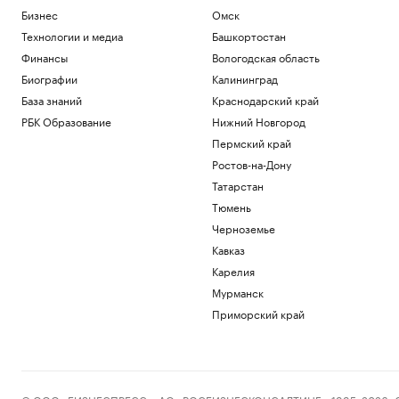
атаки БПЛА на Самарскую область
Бизнес
Омск
Политика
Технологии и медиа
Башкортостан
Трое пострадали при ударе БПЛА по
Финансы
Вологодская область
грузовику в Белгородской области
Биографии
Калининград
Политика
Искусственный интеллект вызовет
База знаний
Краснодарский край
массовые увольнения — и еще 10
РБК Образование
Нижний Новгород
мифов
Пермский край
РБК и Yandex Cloud
Ростов-на-Дону
Зачем малому и среднему бизнесу
облигации и что важно знать о бирже
Татарстан
РБК и МСП Банк
Тюмень
На Запорожской АЭС объяснили
Черноземье
причину отключения внешнего
электропитания
Кавказ
Политика
Карелия
Мурманск
Загрузить еще
Приморский край