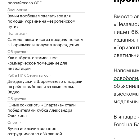
российского СПГ
Экономика
Вместо ав
Вучич пообещал сделать все для
помощи Украине на «европейском
«Независ
пути»
пишет 66
Политика
издания,
Самолет выкатился за пределы полосы
в Норильске и получил повреждения
«Горизон
Общество
светильни
Как выбрать оптимальное
коммерческое помещение для
инвестиций
Напомним
РБК и ПИК Серия плюс
освободи
Две девушки в Шереметьево опоздали
объяснил
на рейс и выбежали за самолетом.
Видео
высокома
Общество
модельны
Юные хоккеисты «Спартака» стали
победителями Кубка Александра
Овечкина
В январе 
Спорт
Ford на Б
Вучич исключил военное
сотрудничество с Украиной