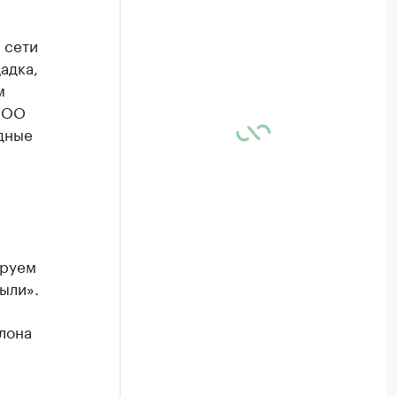
 сети
адка,
м
 ООО
дные
и
ируем
ыли».
лона