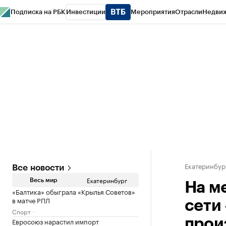
Подписка на РБК
Инвестиции
Мероприятия
Отрасли
Недви
РБК Курсы
РБК Life
Тренды
Визионеры
Национальные проекты
Горо
Спецпроекты СПб
Конференции СПб
Спецпроекты
Проверка конт
Екатеринбур
Все новости
Екатеринбург
Весь мир
На м
«Балтика» обыграла «Крылья Советов»
в матче РПЛ
сети
Спорт
Евросоюз нарастил импорт
прои