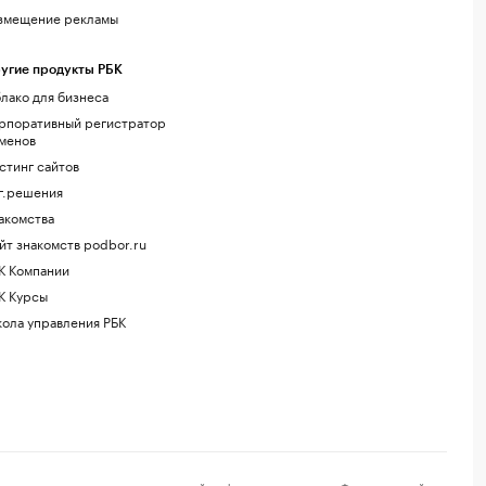
змещение рекламы
угие продукты РБК
лако для бизнеса
рпоративный регистратор
менов
стинг сайтов
г.решения
акомства
йт знакомств podbor.ru
К Компании
К Курсы
ола управления РБК