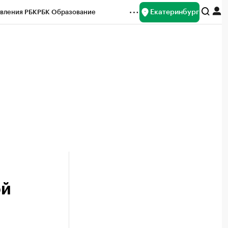
Екатеринбург
вления РБК
РБК Образование
редитные рейтинги
Франшизы
Газета
ок наличной валюты
ой