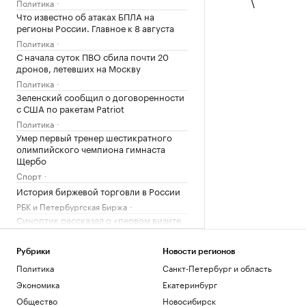
\
Политика
Что известно об атаках БПЛА на
регионы России. Главное к 8 августа
Политика
С начала суток ПВО сбила почти 20
дронов, летевших на Москву
Политика
Зеленский сообщил о договоренности
с США по ракетам Patriot
Политика
Умер первый тренер шестикратного
олимпийского чемпиона гимнаста
Щербо
Спорт
История биржевой торговли в России
РБК и Петербургская Биржа
Синоптик рассказал о «первом визите
осени» в Москву
Общество
Рубрики
Новости регионов
Медведев рассказал о «жестких»
Политика
Санкт-Петербург и область
переговорах с Саркози в 2008 году
Экономика
Екатеринбург
Политика
Федорищев рассказал о последствиях
Общество
Новосибирск