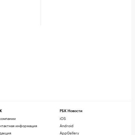
К
РБК Новости
компании
iOS
нтактная информация
Android
дакция
AppGallery