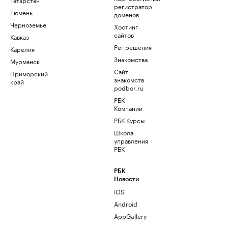
регистратор
Тюмень
доменов
Черноземье
Хостинг
сайтов
Кавказ
Рег.решения
Карелия
Знакомства
Мурманск
Сайт
Приморский
знакомств
край
podbor.ru
РБК
Компании
РБК Курсы
Школа
управления
РБК
РБК
Новости
iOS
Android
AppGallery