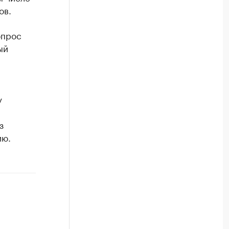
ов.
опрос
ый
у
з
ию.