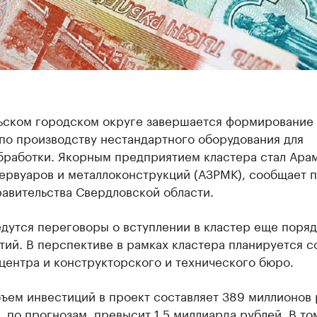
ьском городском округе завершается формирование
по производству нестандартного оборудования для
бработки. Якорным предприятием кластера стал Ара
ервуаров и металлоконструкций (АЗРМК), сообщает 
авительства Свердловской области.
дутся переговоры о вступлении в кластер еще поряд
ий. В перспективе в рамках кластера планируется с
центра и конструкторского и технического бюро.
ъем инвестиций в проект составляет 389 миллионов 
, по прогнозам, превысит 1,5 миллиарда рублей. В то