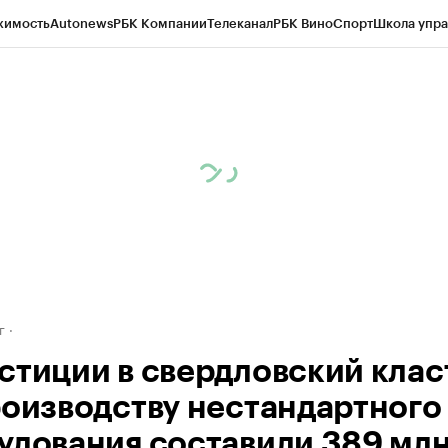
жимость
Autonews
РБК Компании
Телеканал
РБК Вино
Спорт
Школа упра
д
Стиль
Крипто
РБК Бизнес-среда
Дискуссионный клуб
Исследования
К
рагентов
Политика
Экономика
Бизнес
Технологии и медиа
Финансы
Рын
г
стиции в свердловский клас
роизводству нестандартного
удования составили 389 мл