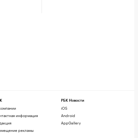
К
РБК Новости
компании
iOS
нтактная информация
Android
дакция
AppGallery
змещение рекламы