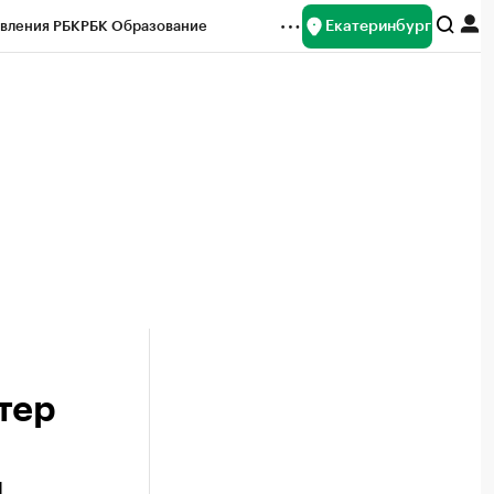
Екатеринбург
вления РБК
РБК Образование
редитные рейтинги
Франшизы
Газета
ок наличной валюты
тер
н