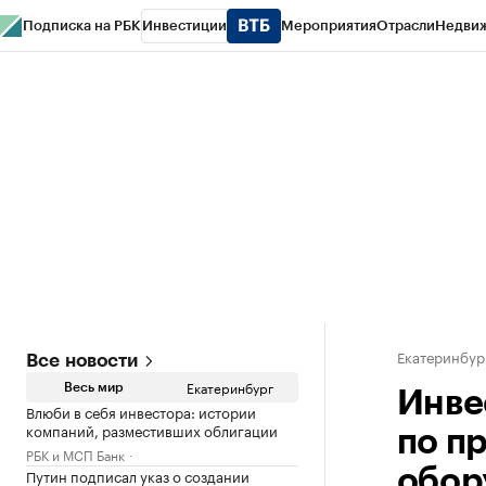
Подписка на РБК
Инвестиции
Мероприятия
Отрасли
Недви
РБК Курсы
РБК Life
Тренды
Визионеры
Национальные проекты
Горо
Спецпроекты СПб
Конференции СПб
Спецпроекты
Проверка конт
Екатеринбур
Все новости
Екатеринбург
Весь мир
Инве
Влюби в себя инвестора: истории
компаний, разместивших облигации
по п
РБК и МСП Банк
Путин подписал указ о создании
обор