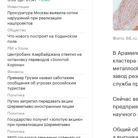
Инвестиции
Прокуратура Москвы выявила сотни
нарушений при реализации
нацпроектов
Общество
Что нового построят на Ходынском
Фото: 66.ru
поле
РБК и Stone
В Арамил
Центробанк Азербайджана ответил на
остановку переводов «Золотой
кластера 
Короны»
металлоо
Финансы
завод рез
Премьер Грузии назвал саботажем
служба пр
сообщения об угрозах российским
туристам
Политика
Сейчас ве
Путин запретил передавать акции
предприят
Шереметьево иностранным лицам
научного 
Политика
Государство получит «золотую акцию»
при приватизации Шереметьево
Общий об
Политика
а выручка
МИД отказался зеркально отвечать на