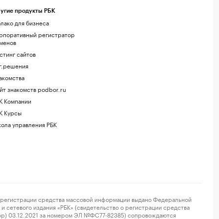
угие продукты РБК
лако для бизнеса
рпоративный регистратор
менов
стинг сайтов
г.решения
акомства
йт знакомств podbor.ru
К Компании
К Курсы
ола управления РБК
регистрации средства массовой информации выдано Федеральной
и сетевого издания «РБК» (свидетельство о регистрации средства
ор) 03.12.2021 за номером ЭЛ №ФС77-82385) сопровождаются