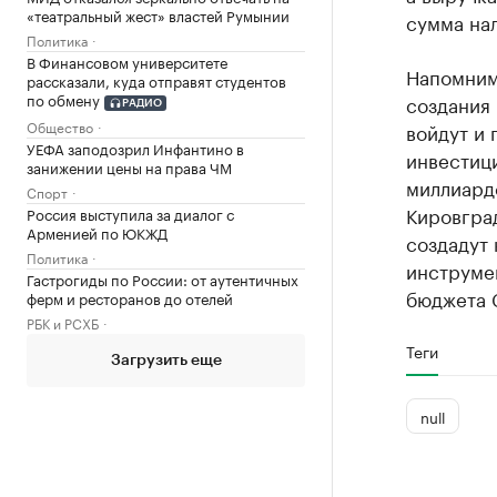
«театральный жест» властей Румынии
сумма на
Политика
В Финансовом университете
Напомним
рассказали, куда отправят студентов
по обмену
создания 
РАДИО
Общество
войдут и
УЕФА заподозрил Инфантино в
инвестици
занижении цены на права ЧМ
миллиардо
Спорт
Кировград
Россия выступила за диалог с
Арменией по ЮКЖД
создадут
Политика
инструмен
Гастрогиды по России: от аутентичных
бюджета 
ферм и ресторанов до отелей
РБК и РСХБ
Теги
Загрузить еще
null