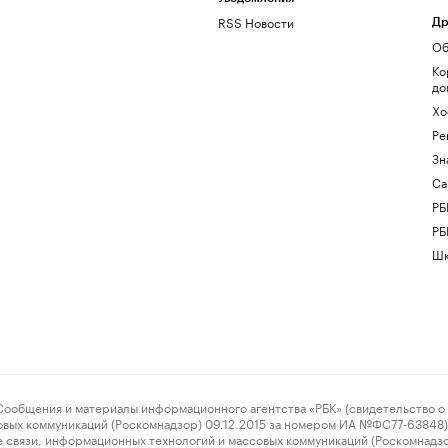
RSS Новости
Др
Об
Ко
до
Хо
Ре
Зн
Са
РБ
РБ
Шк
ения и материалы информационного агентства «РБК» (свидетельство о 
овых коммуникаций (Роскомнадзор) 09.12.2015 за номером ИА №ФС77-63848) 
 связи, информационных технологий и массовых коммуникаций (Роскомнадз