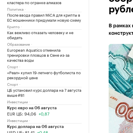
кластера по огранке алмазов
рубл
Политика
После ввода правил MiCA для крипты в
ЕС мошенники придумали новую схему
В рамках 
Крипто
Как вежливо отказать человеку и не
конструк
обидеть
Образование
European Aquatics отменила
тренировки пловцов в Сене из-за
качества воды
Спорт
«Реал» купил 19-летнего футболиста по
рекордной цене
Спорт
ЦБ установил курс доллара на 7 августа
выше ₽81
Инвестиции
Курс евро на 06 августа
EUR ЦБ: 94,06
+0,87
Инвестиции
Курс доллара на 06 августа
USD ЦБ: 81,41
+0,48