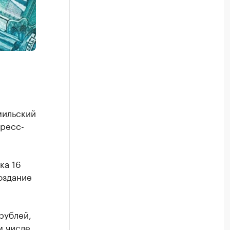
мильский
пресс-
ка 16
оздание
рублей,
м числе