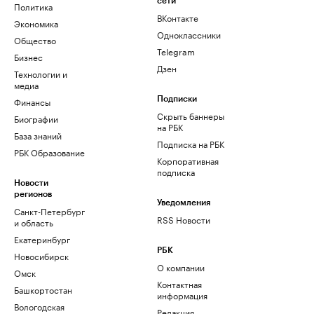
сети
Политика
ВКонтакте
Экономика
Одноклассники
Общество
Telegram
Бизнес
Дзен
Технологии и
медиа
Финансы
Подписки
Скрыть баннеры
Биографии
на РБК
База знаний
Подписка на РБК
РБК Образование
Корпоративная
подписка
Новости
регионов
Уведомления
Санкт-Петербург
RSS Новости
и область
Екатеринбург
РБК
Новосибирск
О компании
Омск
Контактная
Башкортостан
информация
Вологодская
Редакция