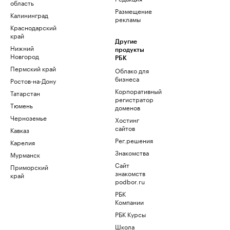
область
Размещение
Калининград
рекламы
Краснодарский
край
Другие
Нижний
продукты
Новгород
РБК
Пермский край
Облако для
бизнеса
Ростов-на-Дону
Корпоративный
Татарстан
регистратор
Тюмень
доменов
Черноземье
Хостинг
сайтов
Кавказ
Рег.решения
Карелия
Знакомства
Мурманск
Сайт
Приморский
знакомств
край
podbor.ru
РБК
Компании
РБК Курсы
Школа