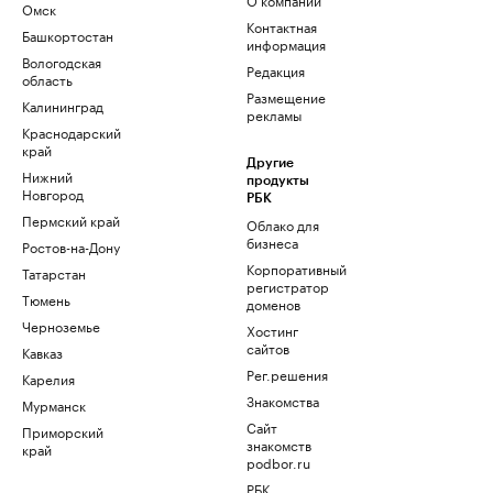
Омск
Контактная
Башкортостан
информация
Вологодская
Редакция
область
Размещение
Калининград
рекламы
Краснодарский
край
Другие
Нижний
продукты
Новгород
РБК
Пермский край
Облако для
бизнеса
Ростов-на-Дону
Корпоративный
Татарстан
регистратор
Тюмень
доменов
Черноземье
Хостинг
сайтов
Кавказ
Рег.решения
Карелия
Знакомства
Мурманск
Сайт
Приморский
знакомств
край
podbor.ru
РБК