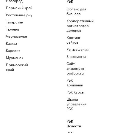
Новгород
РБК
Пермский край
Облако для
бизнеса
Ростов-на-Дону
Корпоративный
Татарстан
регистратор
Тюмень
доменов
Черноземье
Хостинг
сайтов
Кавказ
Рег.решения
Карелия
Знакомства
Мурманск
Сайт
Приморский
знакомств
край
podbor.ru
РБК
Компании
РБК Курсы
Школа
управления
РБК
РБК
Новости