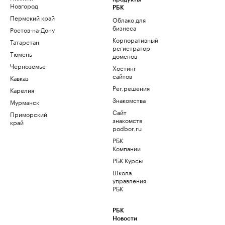
Новгород
РБК
Пермский край
Облако для
бизнеса
Ростов-на-Дону
Корпоративный
Татарстан
регистратор
Тюмень
доменов
Черноземье
Хостинг
сайтов
Кавказ
Рег.решения
Карелия
Знакомства
Мурманск
Сайт
Приморский
знакомств
край
podbor.ru
РБК
Компании
РБК Курсы
Школа
управления
РБК
РБК
Новости