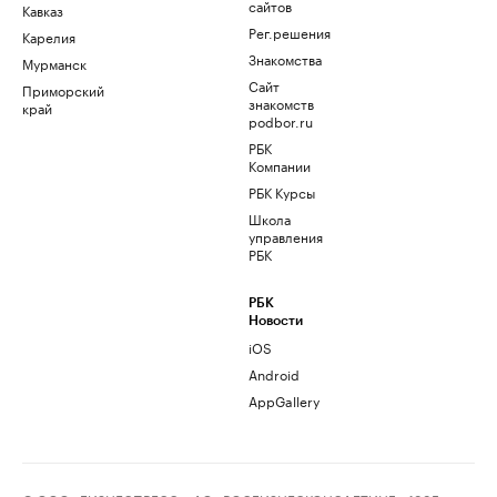
сайтов
Кавказ
Рег.решения
Карелия
Знакомства
Мурманск
Сайт
Приморский
знакомств
край
podbor.ru
РБК
Компании
РБК Курсы
Школа
управления
РБК
РБК
Новости
iOS
Android
AppGallery