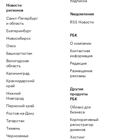
подписка
Новости
регионов
Уведомления
Санкт-Петербург
RSS Новости
и область
Екатеринбург
РБК
Новосибирск
О компании
Омск
Контактная
Башкортостан
информация
Вологодская
Редакция
область
Размещение
Калининград
рекламы
Краснодарский
край
Другие
Нижний
продукты
Новгород
РБК
Пермский край
Облако для
бизнеса
Ростов-на-Дону
Корпоративный
Татарстан
регистратор
Тюмень
доменов
Черноземье
Хостинг